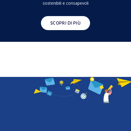
sostenibili e consapevoli
SCOPRI DI PIÙ
Joule Discovery Lab
Accelerat