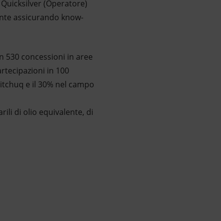
 Quicksilver (Operatore)
ente assicurando know-
in 530 concessioni in aree
artecipazioni in 100
aitchuq e il 30% nel campo
rili di olio equivalente, di