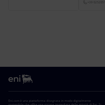
+39 025205
Eni.com è una piattaforma disegnata in modo digitalmente
sostenibile che offre una visione immediata delle attività di Eni. Si