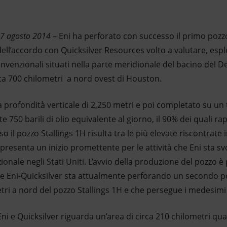
27 agosto 2014
– Eni ha perforato con successo il primo pozz
 dell’accordo con Quicksilver Resources volto a valutare, esp
onvenzionali situati nella parte meridionale del bacino del D
rca 700 chilometri a nord ovest di Houston.
la profondità verticale di 2,250 metri e poi completato su un 
750 barili di olio equivalente al giorno, il 90% dei quali rap
 il pozzo Stallings 1H risulta tra le più elevate riscontrate
resenta un inizio promettente per le attività che Eni sta sv
onale negli Stati Uniti. L’avvio della produzione del pozzo è p
re Eni-Quicksilver sta attualmente perforando un secondo po
etri a nord del pozzo Stallings 1H e che persegue i medesimi 
Eni e Quicksilver riguarda un’area di circa 210 chilometri qua