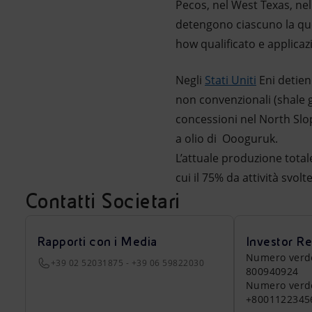
Pecos, nel West Texas, nel
detengono ciascuno la quo
how qualificato e applicaz
Negli
Stati Uniti
Eni detien
non convenzionali (shale ga
concessioni nel North Slop
a olio di Oooguruk.
L’attuale produzione totale 
cui il 75% da attività svol
Contatti Societari
Rapporti con i Media
Investor Re
Numero verde a
+39 02 52031875 - +39 06 59822030
800940924
Numero verde 
+8001122345