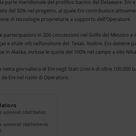
la parte meridionale del prolifico bacino del Delaware. Eni e
ta del 50% nel progetto, al quale Eni contribuisce attivam
ione di tecnologie proprietarie a supporto dell’Operatore.
e partecipazioni in 200 concessioni nel Golfo del Messico e 
s e shale oil) nell’onshore del Texas. Inoltre, Eni detiene p
e in Alaska, incluse le quote del 100% nel campo a olio Nik
netta giornaliera di Eni negli Stati Uniti è di oltre 100.000 ba
te da Eni nel ruolo di Operatore.
lations
zionisti (dall’Italia):
azionisti (dall’estero):
6