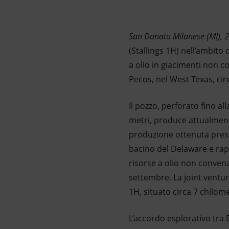
Market Abuse
San Donato Milanese (MI), 
(Stallings 1H) nell’ambito
a olio in giacimenti non c
Pecos, nel West Texas, ci
Il pozzo, perforato fino al
metri, produce attualmente 
produzione ottenuta presso
bacino del Delaware e rapp
risorse a olio non convenzi
settembre. La joint ventu
1H, situato circa 7 chilom
L’accordo esplorativo tra 