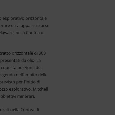
o esplorativo orizzontale
lorare e sviluppare risorse
elaware, nella Contea di
tratto orizzontale di 900
presentati da olio. La
 in questa porzione del
olgendo nell’ambito delle
revisto per l’inizio di
zzo esplorativo, Mitchell
obiettivi minerari.
drati nella Contea di