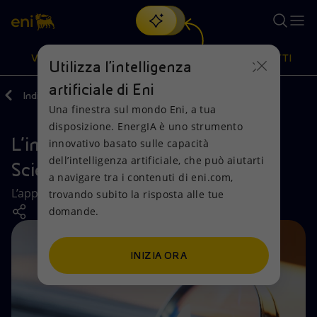
Cerca
VISIONE
AZIONI
PRODOTTI
Utilizza l'intelligenza
artificiale di Eni
Indietro
Media
Eni e la falsa causa
Una finestra sul mondo Eni, a tua
Oppure
scopri EnergIA
, la nostra nuova soluzione di intelligenza
disposizione. EnergIA è uno strumento
artificiale.
L’inadeguatezza dell’Attribution
Visione
Azioni
Prodotti
innovativo basato sulle capacità
dell’intelligenza artificiale, che può aiutarti
Science
a navigare tra i contenuti di eni.com,
Mission e valori
Diversificazione energetica
Casa
L’approccio metodologico scelto dagli attori
trovando subito la risposta alle tue
domande.
Persone e Partnership
Tecnologie per la transizione
Imprese
Net Zero
Collaborazioni per l'innovazione
Mobilità
INIZIA ORA
Modello satellitare
Attività nel mondo