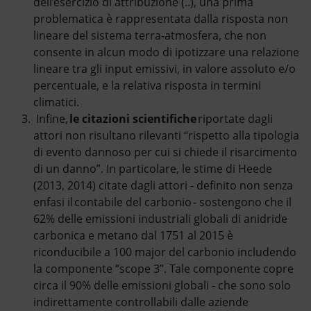
dell’esercizio di attribuzione (..), una prima
problematica è rappresentata dalla risposta non
lineare del sistema terra-atmosfera, che non
consente in alcun modo di ipotizzare una relazione
lineare tra gli input emissivi, in valore assoluto e/o
percentuale, e la relativa risposta in termini
climatici.
Infine,
le citazioni scientifiche
riportate dagli
attori non risultano rilevanti “rispetto alla tipologia
di evento dannoso per cui si chiede il risarcimento
di un danno”. In particolare, le stime di Heede
(2013, 2014) citate dagli attori - definito non senza
enfasi il contabile del carbonio - sostengono che il
62% delle emissioni industriali globali di anidride
carbonica e metano dal 1751 al 2015 è
riconducibile a 100 major del carbonio includendo
la componente “scope 3”. Tale componente copre
circa il 90% delle emissioni globali - che sono solo
indirettamente controllabili dalle aziende