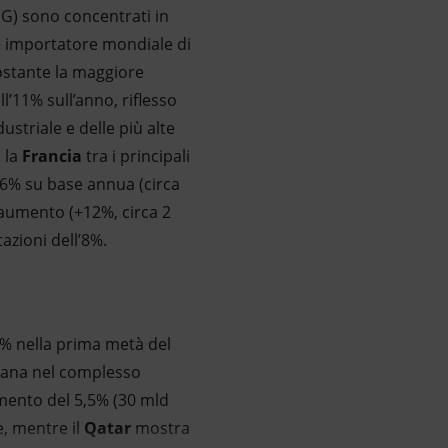
LNG) sono concentrati in
le importatore mondiale di
ostante la maggiore
’11% sull’anno, riflesso
ustriale e delle più alte
n la
Francia
tra i principali
26% su base annua (circa
 aumento (+12%, circa 2
azioni dell’8%.
1% nella prima metà del
icana nel complesso
umento del 5,5% (30 mld
, mentre il
Qatar
mostra