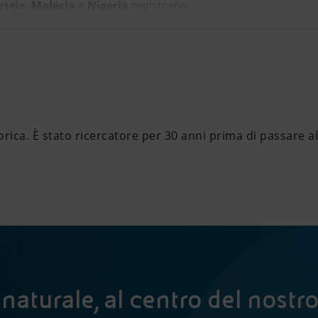
ussia
,
Malesia
e
Nigeria
registrano...
orica. È stato ricercatore per 30 anni prima di passare al
naturale, al centro del nostr