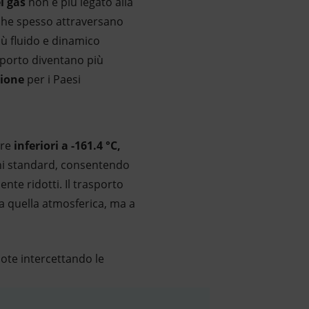
l gas
non è più legato alla
 che spesso attraversano
iù fluido e dinamico
asporto diventano più
zione
per i Paesi
ure
inferiori a -161.4 °C,
ioni standard, consentendo
nte ridotti. Il trasporto
a quella atmosferica, ma a
mote intercettando le
e di gas naturale liquefatto (abbreviato in GNL) Coral Sul F