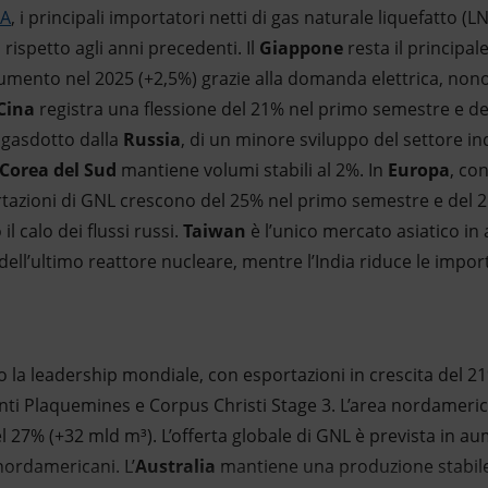
EA
, i principali importatori netti di gas naturale liquefatto (
 rispetto agli anni precedenti. Il
Giappone
resta il principa
aumento nel 2025 (+2,5%) grazie alla domanda elettrica, non
Cina
registra una flessione del 21% nel primo semestre e dell
a gasdotto dalla
Russia
, di un minore sviluppo del settore ind
Corea del Sud
mantiene volumi stabili al 2%. In
Europa
, co
ortazioni di GNL crescono del 25% nel primo semestre e del 
 calo dei flussi russi.
Taiwan
è l’unico mercato asiatico in
ell’ultimo reattore nucleare, mentre l’India riduce le import
 la leadership mondiale, con esportazioni in crescita del 2
anti Plaquemines e Corpus Christi Stage 3. L’area nordamer
 27% (+32 mld m³). L’offerta globale di GNL è prevista in a
 nordamericani. L’
Australia
mantiene una produzione stabile