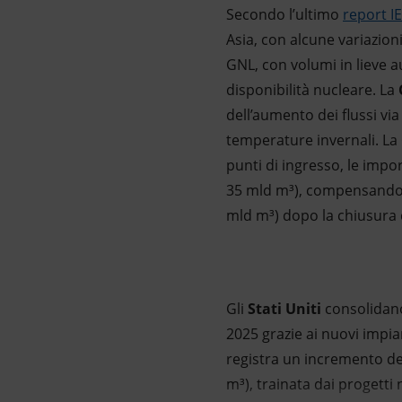
Secondo l’ultimo
report I
Asia, con alcune variazioni
GNL, con volumi in lieve 
disponibilità nucleare. La
dell’aumento dei flussi vi
temperature invernali. La
punti di ingresso, le imp
35 mld m³), compensando il
mld m³) dopo la chiusura d
Gli
Stati Uniti
consolidano
2025 grazie ai nuovi impi
registra un incremento del
m³), trainata dai progetti