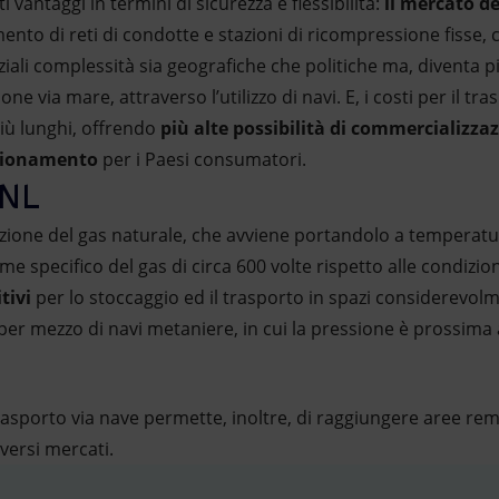
nti vantaggi in termini di sicurezza e flessibilità:
il mercato de
ento di reti di condotte e stazioni di ricompressione fisse,
iali complessità sia geografiche che politiche ma, diventa p
e via mare, attraverso l’utilizzo di navi. E, i costi per il tr
più lunghi, offrendo
più alte possibilità di commercializza
gionamento
per i Paesi consumatori.
GNL
fazione del gas naturale, che avviene portandolo a temperat
ume specifico del gas di circa 600 volte rispetto alle condiz
tivi
per lo stoccaggio ed il trasporto in spazi considerevolme
per mezzo di navi metaniere, in cui la pressione è prossima 
l trasporto via nave permette, inoltre, di raggiungere aree re
iversi mercati.
fografica illustra il funzionamento dell'impianto galleggiant