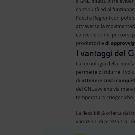
Il GNL, infatti, offre evide
continuità ed al funzionam
Paesi e Regioni con potenz
attraverso la movimentazion
convenienti nei percorsi 
produttori e
di approvvi
I vantaggi del 
La tecnologia della lique
permette di ridurre il vol
di
ottenere costi competi
del GNL avviene via mare 
temperature criogeniche.
La flessibilità offerta da
variazioni di prezzo tra i d
Un impianto galleggiante per la produzione di GNL. L'in