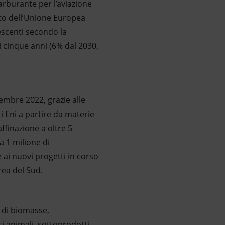
carburante per l’aviazione
rto dell’Unione Europea
escenti secondo la
 cinque anni (6% dal 2030,
embre 2022, grazie alle
ti Eni a partire da materie
ffinazione a oltre 5
a 1 milione di
 ai nuovi progetti in corso
rea del Sud.
o di biomasse,
si animali, sottoprodotti