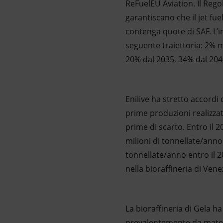
ReFuelEU Aviation. Il Regol
garantiscano che il jet fu
contenga quote di SAF. L’
seguente traiettoria: 2% 
20% dal 2035, 34% dal 2040
Enilive ha stretto accordi
prime produzioni realizzate
prime di scarto. Entro il 
milioni di tonnellate/anno
tonnellate/anno entro il 2
nella bioraffineria di Vene
La bioraffineria di Gela h
prevalentemente da materie