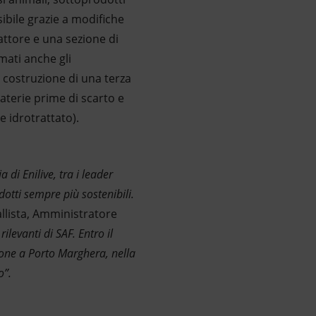
sibile grazie a modifiche
eattore e una sezione di
mati anche gli
 costruzione di una terza
aterie prime di scarto e
 idrotrattato).
di Enilive, tra i leader
dotti sempre più sostenibili.
lista, Amministratore
levanti di SAF. Entro il
ione a Porto Marghera, nella
o”.