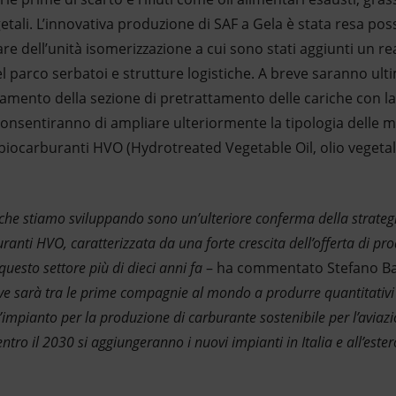
getali. L’innovativa produzione di SAF a Gela è stata resa pos
are dell’unità isomerizzazione a cui sono stati aggiunti un r
l parco serbatoi e strutture logistiche. A breve saranno ulti
iamento della sezione di pretrattamento delle cariche con la
onsentiranno di ampliare ulteriormente la tipologia delle m
biocarburanti HVO (Hydrotreated Vegetable Oil, olio vegetale
 che stiamo sviluppando sono un’ulteriore conferma della strategia 
anti HVO, caratterizzata da una forte crescita dell’offerta di pro
 questo settore più di dieci anni fa
– ha commentato Stefano Bal
ive sarà tra le prime compagnie al mondo a produrre quantitativi ri
impianto per la produzione di carburante sostenibile per l’aviaz
entro il 2030 si aggiungeranno i nuovi impianti in Italia e all’ester