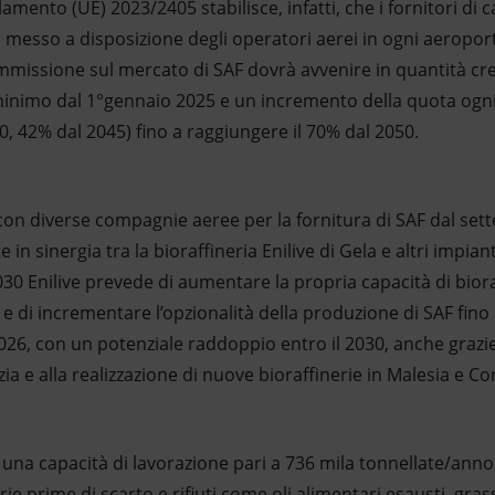
amento (UE) 2023/2405 stabilisce, infatti, che i fornitori di 
el messo a disposizione degli operatori aerei in ogni aeropo
immissione sul mercato di SAF dovrà avvenire in quantità cr
minimo dal 1°gennaio 2025 e un incremento della quota ogni
, 42% dal 2045) fino a raggiungere il 70% dal 2050.
 con diverse compagnie aeree per la fornitura di SAF dal sett
 in sinergia tra la bioraffineria Enilive di Gela e altri impian
2030 Enilive prevede di aumentare la propria capacità di biora
 e di incrementare l’opzionalità della produzione di SAF fino 
026, con un potenziale raddoppio entro il 2030, anche grazie
zia e alla realizzazione di nuove bioraffinerie in Malesia e Co
a una capacità di lavorazione pari a 736 mila tonnellate/ann
 prime di scarto e rifiuti come oli alimentari esausti, gras