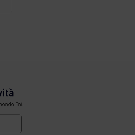
ità
l mondo Eni.