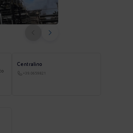
Centralino
to
+39.0659821