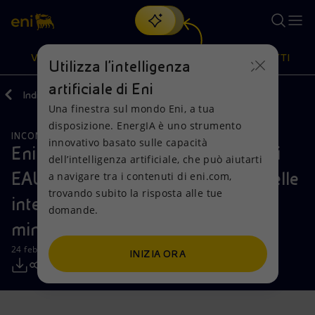
Cerca
VISIONE
AZIONI
PRODOTTI
Utilizza l'intelligenza
artificiale di Eni
Indietro
Media
Comunicati Stampa
Una finestra sul mondo Eni, a tua
Oppure
scopri EnergIA
, la nostra nuova soluzione di intelligenza
disposizione. EnergIA è uno strumento
artificiale.
INCONTRI E ACCORDI
Visione
Azioni
Prodotti
innovativo basato sulle capacità
Eni amplia la collaborazione con gli
dell’intelligenza artificiale, che può aiutarti
EAU negli ambiti dei data center, delle
a navigare tra i contenuti di eni.com,
Mission e valori
Diversificazione energetica
Casa
trovando subito la risposta alle tue
interconnessioni elettriche e dei
domande.
Persone e Partnership
Tecnologie per la transizione
Imprese
minerali critici
Net Zero
Collaborazioni per l'innovazione
Mobilità
24 febbraio 2025 - 13:22 CET
INIZIA ORA
Modello satellitare
Attività nel mondo