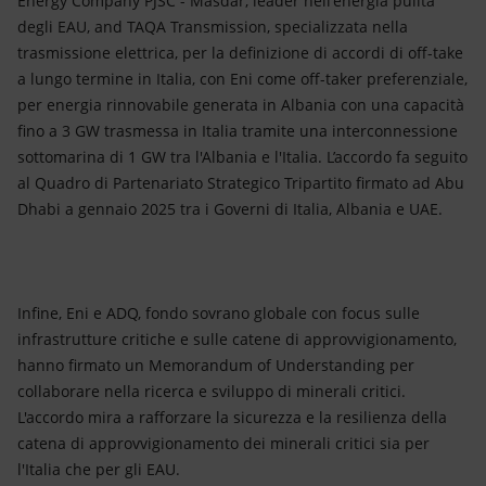
Energy Company PJSC - Masdar, leader nell'energia pulita
degli EAU, and TAQA Transmission, specializzata nella
trasmissione elettrica, per la definizione di accordi di off-take
a lungo termine in Italia, con Eni come off-taker preferenziale,
per energia rinnovabile generata in Albania con una capacità
fino a 3 GW trasmessa in Italia tramite una interconnessione
sottomarina di 1 GW tra l'Albania e l'Italia. L’accordo fa seguito
al Quadro di Partenariato Strategico Tripartito firmato ad Abu
Dhabi a gennaio 2025 tra i Governi di Italia, Albania e UAE.
Infine, Eni e ADQ, fondo sovrano globale con focus sulle
infrastrutture critiche e sulle catene di approvvigionamento,
hanno firmato un Memorandum of Understanding per
collaborare nella ricerca e sviluppo di minerali critici.
L'accordo mira a rafforzare la sicurezza e la resilienza della
catena di approvvigionamento dei minerali critici sia per
l'Italia che per gli EAU.