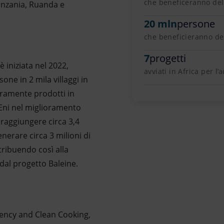
che beneficeranno del
anzania, Ruanda e
20 mln
persone
che beneficieranno de
7
progetti
 è iniziata nel 2022,
avviati in Africa per l’
ne in 2 mila villaggi in
teramente prodotti in
Eni nel miglioramento
 raggiungere circa 3,4
enerare circa 3 milioni di
tribuendo così alla
dal progetto Baleine.
iency and Clean Cooking,