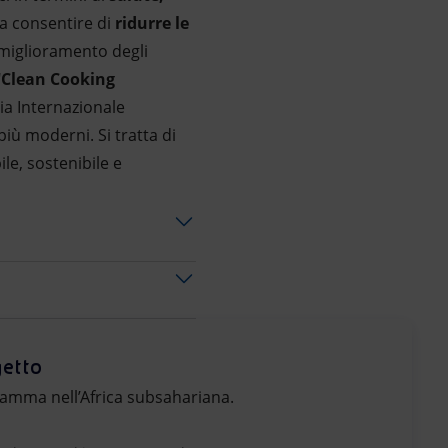
e a consentire di
ridurre le
 miglioramento degli
"
Clean Cooking
ia Internazionale
più moderni. Si tratta di
le, sostenibile e
getto
gramma nell’Africa subsahariana.