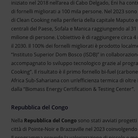
iniziato nel 2018 nell’area di Cabo Delgado, Eni ha contr
di fornelli migliorati a 100 mila persone. Nel 2023 sono 
di Clean Cooking nella periferia della capitale Maputo e
centrali del Paese, Sofala e Manica raggiungendo al 31
milione di persone. L'obiettivo è di raggiungere circa 4
il 2030. Il 100% dei fornelli migliorati è prodotto loca
“Instituto Superior Dom Bosco (ISDB)” in collaborazion
accompagnato lo sviluppo tecnologico grazie al progr
Cooking”. Il risultato è il primo fornello bi-fuel (carbon
Africa Sub-Sahariana con un’efficienza termica di oltre il
dalla “Biomass Energy Certification & Testing Center”.
Repubblica del Congo
Nella
Repubblica del Congo
sono stati avviati progetti
città di Pointe-Noir e Brazzaville nel 2023 coinvolgendo
Il programma prevede la valorizzazione di piccole e me