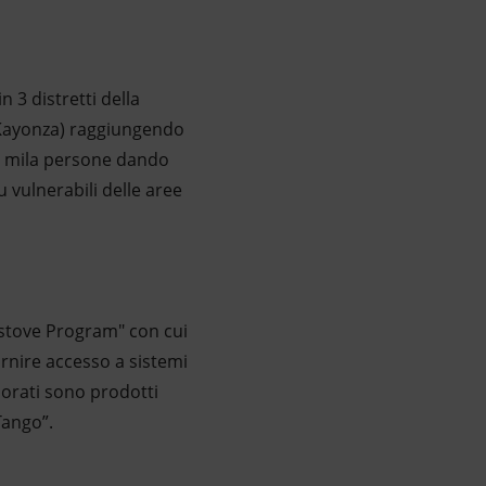
n 3 distretti della
 Kayonza) raggiungendo
00 mila persone dando
u vulnerabili delle aree
kstove Program" con cui
ornire accesso a sistemi
liorati sono prodotti
Tango”.