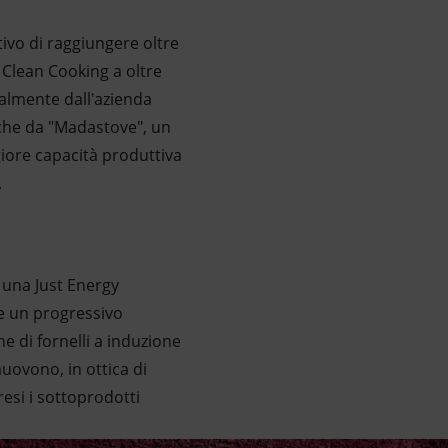
tivo di raggiungere oltre
i Clean Cooking a oltre
calmente dall'azienda
nche da "Madastove", un
ore capacità produttiva
i.
e una Just Energy
e un progressivo
ne di fornelli a induzione
muovono, in ottica di
resi i sottoprodotti