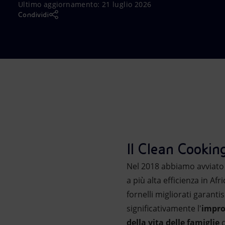
Ultimo aggiornamento:
21 luglio 2026
Market Abuse
Condividi
Il Clean Cookin
Nel 2018 abbiamo avviato 
a più alta efficienza in Af
fornelli migliorati garan
significativamente l'
impro
della vita delle famiglie
c