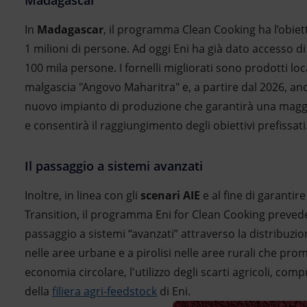
Madagascar
In
Madagascar
, il programma Clean Cooking ha l’obiet
1 milioni di persone. Ad oggi Eni ha già dato accesso d
100 mila persone. I fornelli migliorati sono prodotti lo
malgascia "Angovo Maharitra" e, a partire dal 2026, a
nuovo impianto di produzione che garantirà una maggi
e consentirà il raggiungimento degli obiettivi prefissat
Il passaggio a sistemi avanzati
Inoltre, in linea con gli
scenari AIE
e al fine di garantir
Transition, il programma Eni for Clean Cooking preved
passaggio a sistemi “avanzati” attraverso la distribuzio
nelle aree urbane e a pirolisi nelle aree rurali che pro
economia circolare, l'utilizzo degli scarti agricoli, comp
della
filiera agri-feedstock
di Eni.