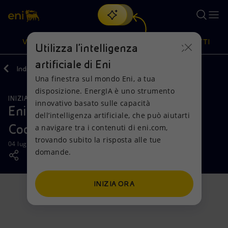
Cerca
VISIONE
AZIONI
PRODOTTI
Utilizza l'intelligenza
artificiale di Eni
Indietro
Media
News
2024
Una finestra sul mondo Eni, a tua
Oppure
scopri EnergIA
, la nostra nuova soluzione di intelligenza
disposizione. EnergIA è uno strumento
artificiale.
INIZIATIVE PER I TERRITORI
Visione
Azioni
Prodotti
innovativo basato sulle capacità
Eni lancia il programma Clean
dell’intelligenza artificiale, che può aiutarti
Cooking in Angola
a navigare tra i contenuti di eni.com,
Mission e valori
Diversificazione energetica
Casa
trovando subito la risposta alle tue
04 luglio 2024 - 13:10 CEST
domande.
Persone e Partnership
Tecnologie per la transizione
Imprese
Net Zero
Collaborazioni per l'innovazione
Mobilità
INIZIA ORA
Modello satellitare
Attività nel mondo