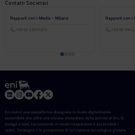
Contatti Societari
Rapporti con i Media - Milano
Rapporti con i
+39 02 52031875
+39 06 5982
Eni.com è una piattaforma disegnata in modo digitalmente
sostenibile che offre una visione immediata delle attività di Eni. Si
rivolge a tutti, raccontando in modo trasparente e accessibile i
valori, l’impegno e le prospettive di un’impresa tecnologica globale