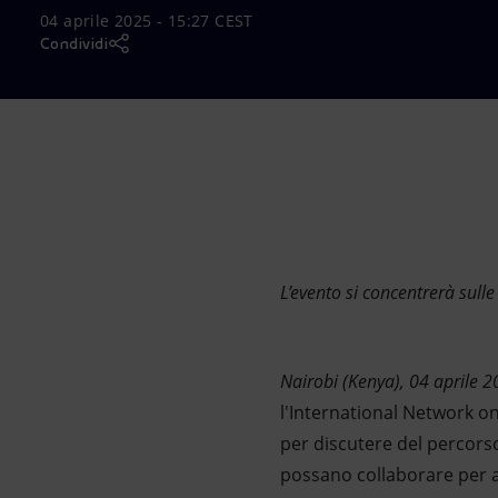
04 aprile 2025 - 15:27 CEST
Market Abuse
Condividi
L’evento si concentrerà sulle
Nairobi (Kenya), 04 aprile 
l'International Network on 
per discutere del percorso
possano collaborare per a