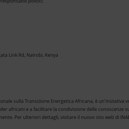
 responsabili politici.
ata Link Rd, Nairobi, Kenya
ET
onale sulla Transizione Energetica Africana, è un'iniziativa v
er africani e a facilitare la condivisione delle conoscenze s
inente. Per ulteriori dettagli, visitare il nuovo sito web di IN