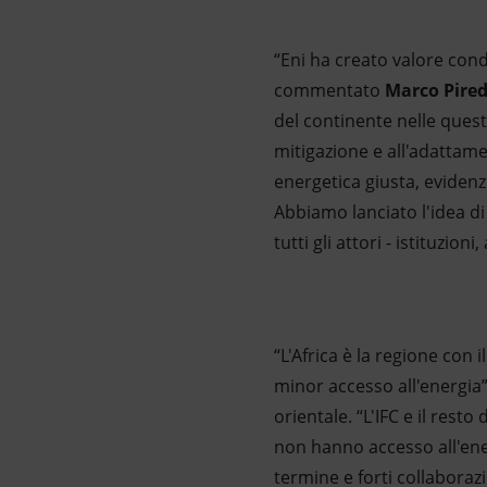
“Eni ha creato valore cond
commentato
Marco Pire
del continente nelle quest
mitigazione e all'adattam
energetica giusta, evidenzi
Abbiamo lanciato l'idea d
tutti gli attori - istituzi
“L'Africa è la regione con 
minor accesso all'energia”
orientale. “L'IFC e il res
non hanno accesso all'ener
termine e forti collaboraz