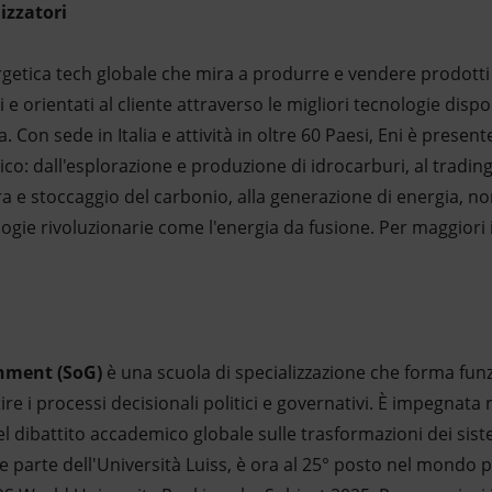
izzatori
tica tech globale che mira a produrre e vendere prodotti e
 orientati al cliente attraverso le migliori tecnologie dispon
. Con sede in Italia e attività in oltre 60 Paesi, Eni è present
co: dall'esplorazione e produzione di idrocarburi, al trading, 
ura e stoccaggio del carbonio, alla generazione di energia, no
gie rivoluzionarie come l'energia da fusione. Per maggiori in
rnment
(SoG)
è una scuola di specializzazione che forma funzi
stire i processi decisionali politici e governativi. È impegnata
l dibattito accademico globale sulle trasformazioni dei sist
e parte dell'Università Luiss, è ora al 25° posto nel mondo per