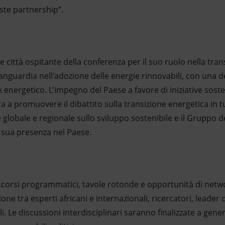
ste partnership”.
e città ospitante della conferenza per il suo ruolo nella tra
'avanguardia nell'adozione delle energie rinnovabili, con una de
 energetico. L'impegno del Paese a favore di iniziative sosteni
a a promuovere il dibattito sulla transizione energetica in t
 globale e regionale sullo sviluppo sostenibile e il Gruppo 
a sua presenza nel Paese.
scorsi programmatici, tavole rotonde e opportunità di netwo
e tra esperti africani e internazionali, ricercatori, leader 
i. Le discussioni interdisciplinari saranno finalizzate a gener