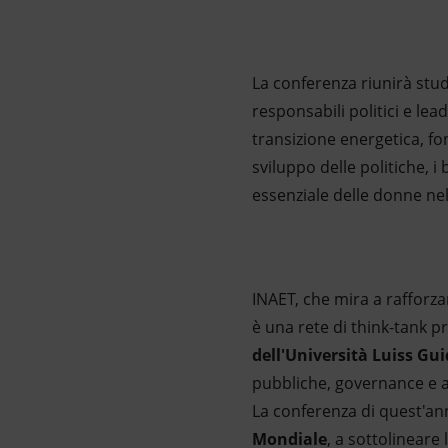
La conferenza riunirà studi
responsabili politici e lead
transizione energetica, fond
sviluppo delle politiche, i 
essenziale delle donne nel
INAET, che mira a rafforzar
è una rete di think-tank p
dell'Università Luiss Gu
pubbliche, governance e af
La conferenza di quest'an
Mondiale
, a sottolineare