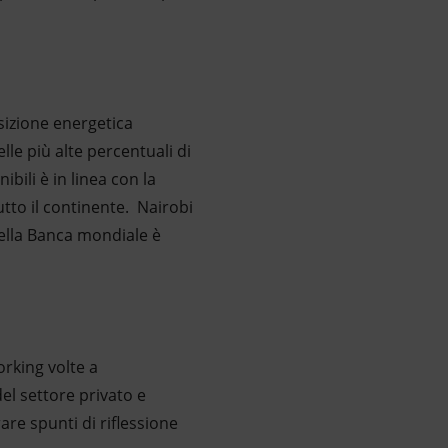
nsizione energetica
lle più alte percentuali di
bili è in linea con la
utto il continente. Nairobi
della Banca mondiale è
rking volte a
del settore privato e
are spunti di riflessione