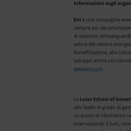
Informazioni sugli organ
Eni
è una compagnia energe
sempre più decarbonizzati e
di soluzioni all'avanguardia
valore del settore energeti
bioraffinazione, alla catt
sviluppo anche con tecnolo
www.eni.com
.
La
Luiss School of Gove
alto livello in grado di ge
un punto di riferimento ne
internazionali. Il SoG, com