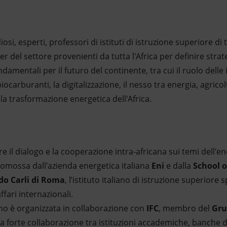
osi, esperti, professori di istituti di istruzione superiore di
er del settore provenienti da tutta l'Africa per definire strate
amentali per il futuro del continente, tra cui il ruolo delle is
biocarburanti, la digitalizzazione, il nesso tra energia, agrico
la trasformazione energetica dell'Africa.
e il dialogo e la cooperazione intra-africana sui temi dell'ene
romossa dall'azienda energetica italiana
Eni
e dalla
School 
ido Carli di Roma
, l’istituto italiano di istruzione superiore s
fari internazionali.
no è organizzata in collaborazione con
IFC
, membro del
Gru
 la forte collaborazione tra istituzioni accademiche, banche d