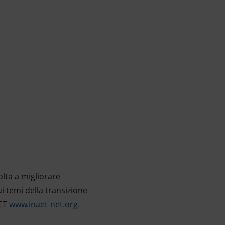
olta a migliorare
ui temi della transizione
AET
www.inaet-net.org
.