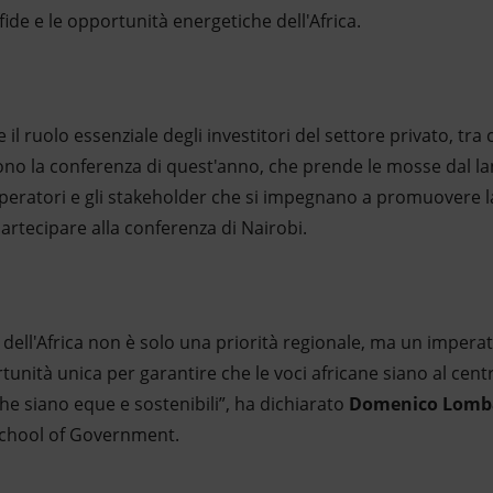
sfide e le opportunità energetiche dell'Africa.
il ruolo essenziale degli investitori del settore privato, tra 
ono la conferenza di quest'anno, che prende le mosse dal lan
i operatori e gli stakeholder che si impegnano a promuovere 
 partecipare alla conferenza di Nairobi.
 dell'Africa non è solo una priorità regionale, ma un impera
unità unica per garantire che le voci africane siano al cent
he siano eque e sostenibili”, ha dichiarato
Domenico Lomb
 School of Government.