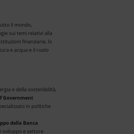
 tutto il mondo,
gie sui temi relativi alla
tituzioni finanziarie, lo
ltura e acqua e il ruolo
rgia e della sostenibilità,
of Government
pecializzato in politiche
ppo della Banca
i sviluppo e settore