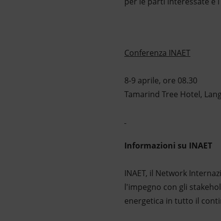
per le parti interessate e i
Conferenza INAET
8-9 aprile, ore 08.30
Tamarind Tree Hotel, Lang
Informazioni su INA
INAET, il Network Internazi
l'impegno con gli stakehold
energetica in tutto il cont