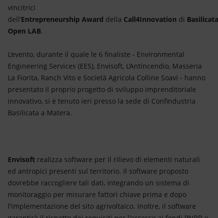
vincitrici
dell’
Entrepreneurship Award
della
Call4Innovation
di
Basilicat
Open LAB
.
L’evento, durante il quale le 6 finaliste - Environmental
Engineering Services (EES), Envisoft, L’Antincendio, Masseria
La Fiorita, Ranch Vito e Società Agricola Colline Soavi - hanno
presentato il proprio progetto di sviluppo imprenditoriale
innovativo, si è tenuto ieri presso la sede di Confindustria
Basilicata a Matera.
Envisoft
realizza software per il rilievo di elementi naturali
ed antropici presenti sul territorio. Il software proposto
dovrebbe raccogliere tali dati, integrando un sistema di
monitoraggio per misurare fattori chiave prima e dopo
l'implementazione del sito agrivoltaico. Inoltre, il software
garantirà il rispetto dei requisiti per l'accesso ai fondi PNRR e