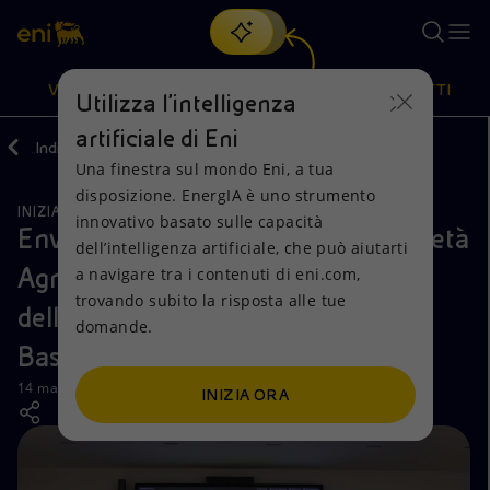
Cerca
VISIONE
AZIONI
PRODOTTI
Utilizza l'intelligenza
artificiale di Eni
Indietro
Media
News
2024
Una finestra sul mondo Eni, a tua
Oppure
scopri EnergIA
, la nostra nuova soluzione di intelligenza
disposizione. EnergIA è uno strumento
artificiale.
INIZIATIVE PER I TERRITORI
Visione
Azioni
Prodotti
innovativo basato sulle capacità
Envisoft, Masseria La Fiorita e Società
dell’intelligenza artificiale, che può aiutarti
Agricola Colline Soavi le vincitrici
a navigare tra i contenuti di eni.com,
Mission e valori
Diversificazione energetica
Casa
trovando subito la risposta alle tue
dell’Entrepreneurship Award di
domande.
Persone e Partnership
Tecnologie per la transizione
Imprese
Basilicata Open LAB
Net Zero
Collaborazioni per l'innovazione
Mobilità
14 marzo 2024 - 12:00 CET
INIZIA ORA
Modello satellitare
Attività nel mondo