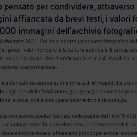
o pensato per condividere, attraverso
i affiancata da brevi testi, i valori 
5000 immagini dell’archivio fotografi
 20 dicembre 2021
- Eni ha prodotto un volume fotografico dal 
re i propri valori fondanti e la cultura aziendale. È un racco
 su parole chiave che identificano lo stile e il DNA di Eni: c
novazione, trasformazione.
i è affiancato da una selezione mirata di immagini che acco
o dagli anni della fondazione, giunge ai giorni nostri e proie
ndone la vocazione a coniugare umanesimo e tecnologia.
rasformazione quella illustrata nelle pagine del libro “Noi E
à di cambiamento che è un elemento caratterizzante di Eni 
izione e innovazione si affiancano poi cooperazione e soste