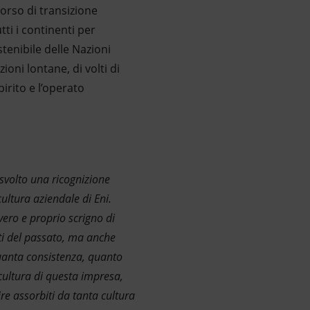
corso di transizione
tti i continenti per
stenibile delle Nazioni
oni lontane, di volti di
irito e l’operato
volto una ricognizione
cultura aziendale di Eni.
 vero e proprio scrigno di
nti del passato, ma anche
quanta consistenza, quanto
cultura di questa impresa,
re assorbiti da tanta cultura