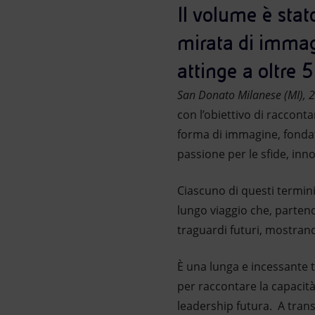
Il volume è stat
Market Abuse
mirata di immagin
attinge a oltre 
San Donato Milanese (MI),
con l’obiettivo di racconta
forma di immagine, fondato
passione per le sfide, in
Ciascuno di questi termin
lungo viaggio che, partend
traguardi futuri, mostra
È una lunga e incessante t
per raccontare la capacit
leadership futura. A trans