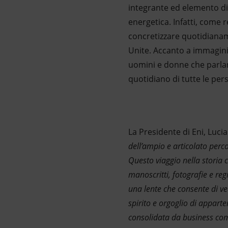
integrante ed elemento di 
energetica. Infatti, come r
concretizzare quotidiana
Unite. Accanto a immagini 
uomini e donne che parlano
quotidiano di tutte le per
La Presidente di Eni, Luc
dell’ampio e articolato perco
Questo viaggio nella storia ci
manoscritti, fotografie e reg
una lente che consente di v
spirito e orgoglio di appart
consolidata da business comp