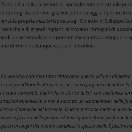
forza della cultura aziendale, specialmente nell’attuale per
ealtà integrata dell’energia, Eni continua oggi a operare in tu
mente la propria
mission
ispirata agli Obiettivi di Sviluppo So
tecniche e di grandi impianti si trovano immagini di popolazi
 di un sistema di valori potente che contraddistingue lo sp
sone di Eni in qualunque epoca e latitudine.
ia Calvosa ha commentato:
“Attraverso questo volume abbiamo s
rso imprenditoriale attraverso cui si sono forgiate l’identità e la 
 è stato consentito dall’Archivio storico di Eni, che costituisce un
istrazioni audiovisive, e non è soltanto un «contenitore» delle fo
edere le dinamiche del presente. Questo percorso mette in luce 
enenza ci fossero nelle persone di Eni e quanto fosse profonda la 
lessi in luoghi del mondo complessi e spesso ostili. È facile veni