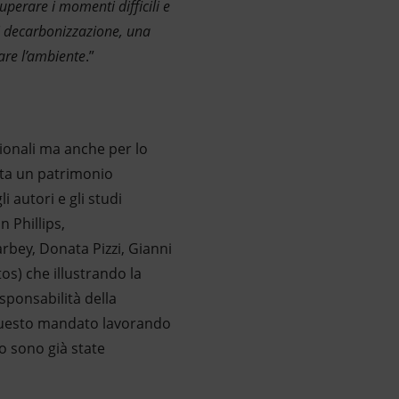
uperare i momenti difficili e
 di decarbonizzazione, una
vare l’ambiente
.”
zionali ma anche per lo
nta un patrimonio
i autori e gli studi
n Phillips,
rbey, Donata Pizzi, Gianni
os) che illustrando la
sponsabilità della
 questo mandato lavorando
o sono già state