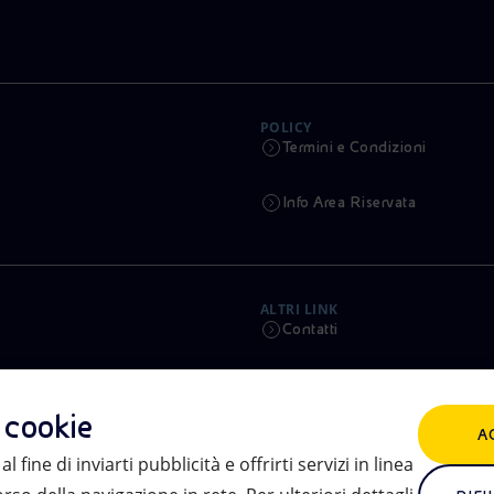
POLICY
Termini e Condizioni
Info Area Riservata
ALTRI LINK
Contatti
Calendario
i cookie
A
Aste e Bandi
l fine di inviarti pubblicità e offrirti servizi in linea