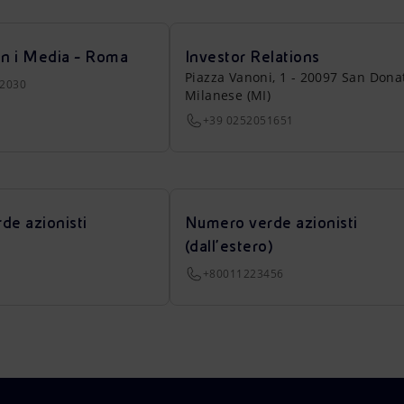
on i Media - Roma
Investor Relations
Piazza Vanoni, 1 - 20097 San Dona
22030
Milanese (MI)
+39 0252051651
de azionisti
Numero verde azionisti
(dall’estero)
+80011223456