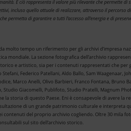
manità. E ciò rappresenta il valore più rilevante che permette di s
ttivi, incluso quello attuale di realizzare, attraverso il percorso
che permetta di garantire a tutti l’accesso all’energia e di preser
 è da molto tempo un riferimento per gli archivi d’impresa na
tica mondiale. La sezione fotografica dell’archivio rapprese
torico e artistico, sia per i contenuti rappresentati che per gl
o Stefani, Federico Patellani, Aldo Ballo, Sam Waagenaar, Joh
dice, Marco Anelli, Olivo Barbieri, Franco Fontana, Bruno Ba
, Studio Giacomelli, Publifoto, Studio Pratelli, Magnum Phot
he la storia di questo Paese. Eni è consapevole di avere la re
sultazione di un grande patrimonio culturale e interpreta
i contenuti del proprio archivio cogliendo. Oltre 30 mila fot
nsultabili sul sito dell’archivio storico.