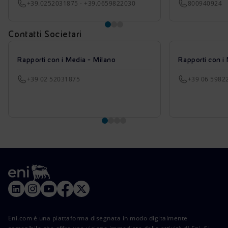
+39.0252031875 - +39.0659822030
800940924
Contatti Societari
Rapporti con i Media - Milano
Rapporti con i
+39 02 52031875
+39 06 5982
Eni.com è una piattaforma disegnata in modo digitalmente