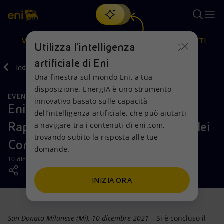
Cerca
VISIONE
AZIONI
PRODOTTI
Utilizza l'intelligenza
artificiale di Eni
Indietro
Media
News
2021
12
Una finestra sul mondo Eni, a tua
Oppure
scopri EnergIA
, la nostra nuova soluzione di intelligenza
disposizione. EnergIA è uno strumento
artificiale.
EVENTI
Visione
Azioni
Prodotti
innovativo basato sulle capacità
Eni gas e luce incontra i
dell’intelligenza artificiale, che può aiutarti
Rappresentanti delle Associazioni dei
a navigare tra i contenuti di eni.com,
Mission e valori
Diversificazione energetica
Casa
trovando subito la risposta alle tue
Consumatori
domande.
Persone e Partnership
Tecnologie per la transizione
Imprese
10 dicembre 2021 - 10:00 CET
Net Zero
Collaborazioni per l'innovazione
Mobilità
INIZIA ORA
Modello satellitare
Attività nel mondo
San Donato Milanese (Mi), 10 dicembre 2021
– Si è concluso il