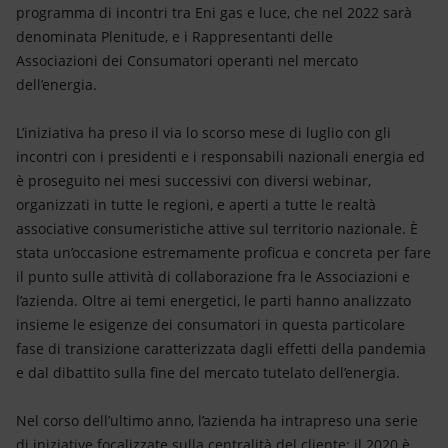
Energia accessibile
programma di incontri tra Eni gas e luce, che nel 2022 sarà
denominata Plenitude, e i Rappresentanti delle
Innovazione
Associazioni dei Consumatori operanti nel mercato
dell’energia.
Scenari energetici
L’iniziativa ha preso il via lo scorso mese di luglio con gli
incontri con i presidenti e i responsabili nazionali energia ed
è proseguito nei mesi successivi con diversi webinar,
organizzati in tutte le regioni, e aperti a tutte le realtà
associative consumeristiche attive sul territorio nazionale. È
stata un’occasione estremamente proficua e concreta per fare
il punto sulle attività di collaborazione fra le Associazioni e
l’azienda. Oltre ai temi energetici, le parti hanno analizzato
insieme le esigenze dei consumatori in questa particolare
fase di transizione caratterizzata dagli effetti della pandemia
e dal dibattito sulla fine del mercato tutelato dell’energia.
Nel corso dell’ultimo anno, l’azienda ha intrapreso una serie
di iniziative focalizzate sulla centralità del cliente: il 2020 è