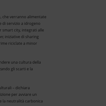
o, che verranno alimentate
e di servizio a idrogeno
 smart city, integrati alle
on
; iniziative di sharing
prime riciclate a minor
ondere una cultura della
zando gli scarti e la
lturali – dichiara
sizione per avviare un
re la neutralità carbonica