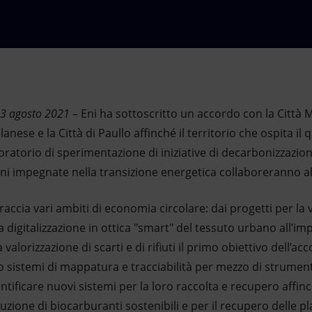
03 agosto 2021
– Eni ha sottoscritto un accordo con la Città M
ese e la Città di Paullo affinché il territorio che ospita il 
boratorio di sperimentazione di iniziative di decarbonizzazio
Eni impegnate nella transizione energetica collaboreranno al
braccia vari ambiti di economia circolare: dai progetti per la v
lla digitalizzazione in ottica "smart" del tessuto urbano all’im
valorizzazione di scarti e di rifiuti il primo obiettivo dell’ac
sistemi di mappatura e tracciabilità per mezzo di strumenti d
identificare nuovi sistemi per la loro raccolta e recupero aff
zione di biocarburanti sostenibili e per il recupero delle pl