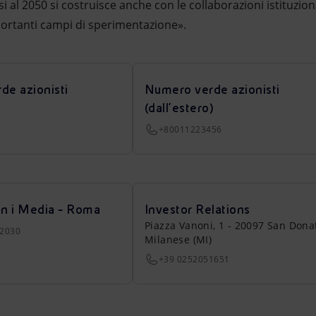
ssi al 2050 si costruisce anche con le collaborazioni istituzio
ortanti campi di sperimentazione».
de azionisti
Numero verde azionisti
(dall’estero)
+80011223456
on i Media - Roma
Investor Relations
Piazza Vanoni, 1 - 20097 San Dona
22030
Milanese (MI)
+39 0252051651