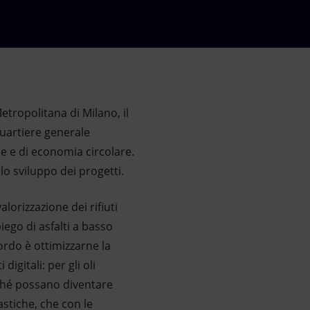
etropolitana di Milano, il
quartiere generale
ne e di economia circolare.
lo sviluppo dei progetti.
alorizzazione dei rifiuti
piego di asfalti a basso
cordo è ottimizzarne la
igitali: per gli oli
inché possano diventare
astiche, che con le