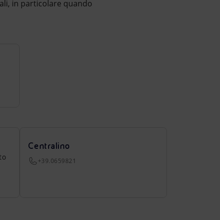
nali, in particolare quando
Centralino
to
+39.0659821