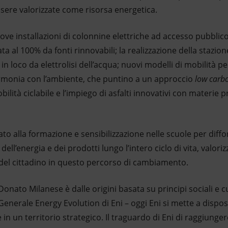
sere valorizzate come risorsa energetica.
ove installazioni di colonnine elettriche ad accesso pubblic
ta al 100% da fonti rinnovabili; la realizzazione della stazion
n loco da elettrolisi dell’acqua; nuovi modelli di mobilità per
 armonia con l’ambiente, che puntino a un approccio
low carb
bilità ciclabile e l’impiego di asfalti innovativi con materie 
cato alla formazione e sensibilizzazione nelle scuole per diff
dell’energia e dei prodotti lungo l’intero ciclo di vita, valoriz
del cittadino in questo percorso di cambiamento.
onato Milanese è dalle origini basata su principi sociali e cu
Generale Energy Evolution di Eni – oggi Eni si mette a dispo
in un territorio strategico. Il traguardo di Eni di raggiunge