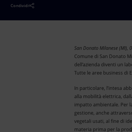
Market Abuse
Condividi
San Donato Milanese (MI), 
Comune di San Donato Milan
dell’azienda diventi un la
Tutte le aree business di 
In particolare, l’intesa ab
alla mobilità elettrica, da
impatto ambientale. Per la 
gestione, anche attraverso 
vegetali usati, al fine di 
materia prima per la produ