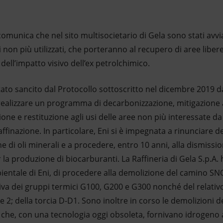
comunica che nel sito multisocietario di Gela sono stati avviat
 non più utilizzati, che porteranno al recupero di aree libere
e dell’impatto visivo dell’ex petrolchimico.
 stato sancito dal Protocollo sottoscritto nel dicembre 2019 
i realizzare un programma di decarbonizzazione, mitigazione
zione e restituzione
agli usi delle aree non più interessate da
affinazione. In particolare, Eni si è impegnata a rinunciare d
 di oli minerali e a procedere, entro 10 anni, alla dismissione
er la produzione di biocarburanti. La Raffineria di Gela S.p.
ientale di Eni, di procedere alla demolizione del camino SNO
va dei gruppi termici G100, G200 e G300 nonché del relativo
 e 2; della torcia D-D1. Sono inoltre in corso le demolizioni 
 che, con una tecnologia oggi obsoleta, fornivano idrogeno a