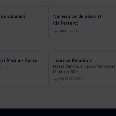
de azionisti
Numero verde azionisti
(dall’estero)
+80011223456
on i Media - Roma
Investor Relations
Piazza Vanoni, 1 - 20097 San Dona
22030
Milanese (MI)
+39 0252051651