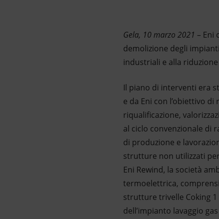
Market Abuse
Gela, 10 marzo 2021
– Eni 
demolizione degli impianti
industriali e alla riduzion
Il piano di interventi era
e da Eni con l’obiettivo d
riqualificazione, valorizza
al ciclo convenzionale di r
di produzione e lavorazione
strutture non utilizzati p
Eni Rewind, la società amb
termoelettrica, comprensi
strutture trivelle Coking 1
dell’impianto lavaggio gas