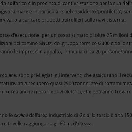
o solforico è in procinto di cantierizzazione per la sua defin
ogistica mare e in particolare nel cosiddetto ‘pontiletto’, sono
rvivano a caricare prodotti petroliferi sulle navi cisterna.
 corso d’esecuzione, per un costo stimato di oltre 25 milioni
izioni del camino SNOX, del gruppo termico G300 e delle stru
eranno le imprese in appalto, in media circa 20 persone/an
colare, sono privilegiati gli interventi che assicurano il recup
stati inviati a recupero quasi 2900 tonnellate di rottami met
minio), ma anche motori e cavi elettrici, che potranno trovare
.
anno lo
skyline
dell’area industriale di Gela: la torcia è alta 1
ure trivelle raggiungono gli 80 m. d’altezza.