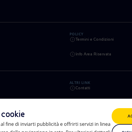
POLICY
Termini e Condizioni
Info Area Riservata
ALTRI LINK
Contatti
Calendario
i cookie
A
Aste e Bandi
l fine di inviarti pubblicità e offrirti servizi in linea