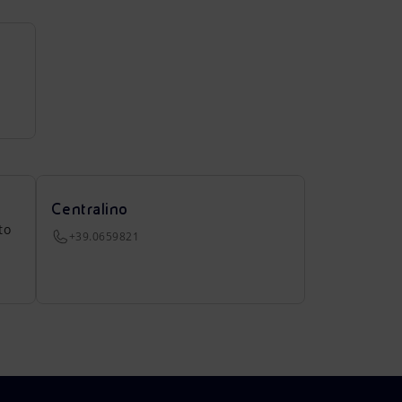
Centralino
to
+39.0659821