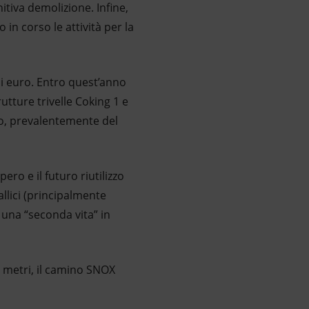
itiva demolizione. Infine,
 in corso le attività per la
 di euro. Entro quest’anno
tture trivelle Coking 1 e
no, prevalentemente del
ero e il futuro riutilizzo
allici (principalmente
 una “seconda vita” in
50 metri, il camino SNOX