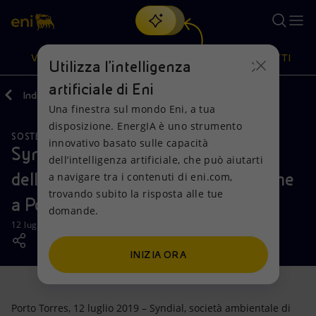
Cerca
VISIONE
AZIONI
PRODOTTI
Utilizza l'intelligenza
artificiale di Eni
Indietro
Media
News
Una finestra sul mondo Eni, a tua
Oppure
scopri EnergIA
, la nostra nuova soluzione di intelligenza
disposizione. EnergIA è uno strumento
artificiale.
SOSTENIBILITÀ
Visione
Azioni
Prodotti
innovativo basato sulle capacità
Syndial, illustrato al ministro
dell’intelligenza artificiale, che può aiutarti
dell’Ambiente il piano delle bonifiche
a navigare tra i contenuti di eni.com,
Mission e valori
Diversificazione energetica
Casa
trovando subito la risposta alle tue
a Porto Torres
domande.
Persone e Partnership
Tecnologie per la transizione
Imprese
12 luglio 2019 - 16:57 CEST
Net Zero
Collaborazioni per l'innovazione
Mobilità
INIZIA ORA
Modello satellitare
Attività nel mondo
Porto Torres, 12 luglio 2019
– Syndial, società ambientale di