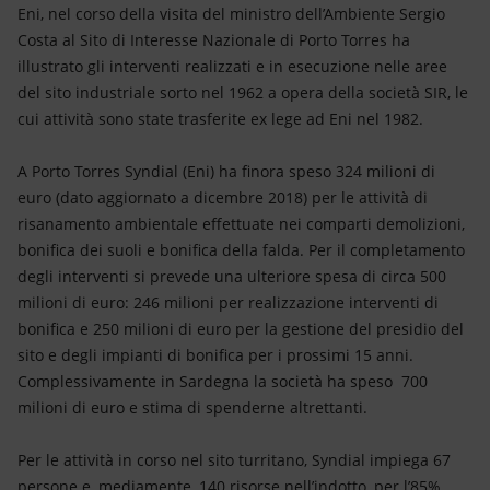
Energia accessibile
Eni, nel corso della visita del ministro dell’Ambiente Sergio
Costa al Sito di Interesse Nazionale di Porto Torres ha
Innovazione
illustrato gli interventi realizzati e in esecuzione nelle aree
del sito industriale sorto nel 1962 a opera della società SIR, le
Scenari energetici
cui attività sono state trasferite ex lege ad Eni nel 1982.
A Porto Torres Syndial (Eni) ha finora speso 324 milioni di
euro (dato aggiornato a dicembre 2018) per le attività di
risanamento ambientale effettuate nei comparti demolizioni,
bonifica dei suoli e bonifica della falda. Per il completamento
degli interventi si prevede una ulteriore spesa di circa 500
milioni di euro: 246 milioni per realizzazione interventi di
bonifica e 250 milioni di euro per la gestione del presidio del
sito e degli impianti di bonifica per i prossimi 15 anni.
Complessivamente in Sardegna la società ha speso 700
milioni di euro e stima di spenderne altrettanti.
Per le attività in corso nel sito turritano, Syndial impiega 67
persone e, mediamente, 140 risorse nell’indotto, per l’85%