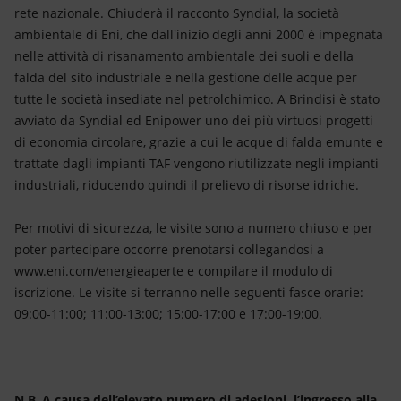
rete nazionale. Chiuderà il racconto Syndial, la società
ambientale di Eni, che dall'inizio degli anni 2000 è impegnata
nelle attività di risanamento ambientale dei suoli e della
falda del sito industriale e nella gestione delle acque per
tutte le società insediate nel petrolchimico. A Brindisi è stato
avviato da Syndial ed Enipower uno dei più virtuosi progetti
di economia circolare, grazie a cui le acque di falda emunte e
trattate dagli impianti TAF vengono riutilizzate negli impianti
industriali, riducendo quindi il prelievo di risorse idriche.
Per motivi di sicurezza, le visite sono a numero chiuso e per
poter partecipare occorre prenotarsi collegandosi a
www.eni.com/energieaperte e compilare il modulo di
iscrizione. Le visite si terranno nelle seguenti fasce orarie:
09:00-11:00; 11:00-13:00; 15:00-17:00 e 17:00-19:00.
N.B. A causa dell’elevato numero di adesioni, l’ingresso alla