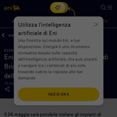
Cerca
VISIONE
AZIONI
PRODOTTI
Utilizza l'intelligenza
artificiale di Eni
Indietro
Media
News
Una finestra sul mondo Eni, a tua
Oppure
scopri EnergIA
, la nostra nuova soluzione di intelligenza
disposizione. EnergIA è uno strumento
artificiale.
EVENTI
Visione
Azioni
Prodotti
innovativo basato sulle capacità
Eni apre le porte del petrolchimico di
dell’intelligenza artificiale, che può aiutarti
Brindisi al pubblico nell’ambito
a navigare tra i contenuti di eni.com,
Mission e valori
Diversificazione energetica
Casa
trovando subito la risposta alle tue
dell’iniziativa “Energie aperte”
domande.
Persone e Partnership
Tecnologie per la transizione
Imprese
16 maggio 2019 - 12:50 CEST
Net Zero
Collaborazioni per l'innovazione
Mobilità
INIZIA ORA
Modello satellitare
Attività nel mondo
Il 26 maggio sarà possibile visitare gli impianti di