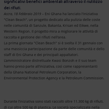
Energia accessibile
significativi benefici ambientali attraverso il riutilizzo
dei rifiuti.
Innovazione
Accra, 18 Febbraio 2019 –
Eni Ghana ha lanciato l'iniziativa
"Clean Beach", un progetto dedicato alla pulizia delle coste
Scenari energetici
nelle comunità di Sanzule, Bakanta, Krisan ed Eikwe, nella
Western Region. Il progetto mira a migliorare le attività di
raccolta e gestione dei rifiuti nell'area.
La prima giornata "Clean Beach" si è svolta il 31 gennaio con
una massiccia partecipazione da parte delle comunità e dello
staff di Eni Ghana e dei principali appaltatori.
L’amministratore distrettuale Kwasi Bonzoh e il suo team
hanno preso parte all’iniziativa, così come rappresentanti
della Ghana National Petroleum Corporation, la
Environmental Protection Agency e la Petroleum Commission.
Durante l’iniziativa sono stati raccolti oltre 11.300 kg di rifiuti,
di cui oltre 500 kg di plastica. Le società specializzate nella