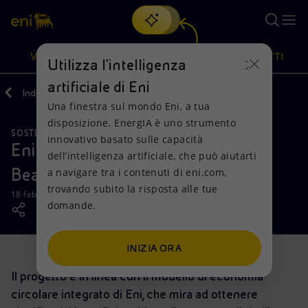
Cerca
VISIONE
AZIONI
PRODOTTI
Utilizza l'intelligenza
artificiale di Eni
Indietro
Media
News
Una finestra sul mondo Eni, a tua
Oppure
scopri EnergIA
, la nostra nuova soluzione di intelligenza
disposizione. EnergIA è uno strumento
artificiale.
SOSTENIBILITÀ
Visione
Azioni
Prodotti
innovativo basato sulle capacità
Eni Ghana lancia il progetto “Clean
dell’intelligenza artificiale, che può aiutarti
Beach”
a navigare tra i contenuti di eni.com,
Mission e valori
Diversificazione energetica
Casa
trovando subito la risposta alle tue
18 febbraio 2019 - 15:45 CET
domande.
Persone e Partnership
Tecnologie per la transizione
Imprese
Net Zero
Collaborazioni per l'innovazione
Mobilità
INIZIA ORA
Il progetto è in linea con il modello di economia
Modello satellitare
Attività nel mondo
circolare integrato di Eni, che mira ad ottenere