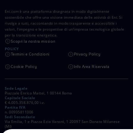
Eni.com è una piattaforma disegnata in modo digitalmente
sostenibile che offre una visione immediata delle attività di Eni. Si
rivolge a tutti, raccontando in modo trasparente e accessibile i
valori, l’impegno e le prospettive di un’impresa tecnologica globale
per la transizione energetica.
Scopri la nostra mission
POLICY
Termini e Condizioni
Privacy Policy
Cookie Policy
Info Area Riservata
Sede Legale
Piazzale Enrico Mattei, 1 00144 Roma
Capitale Sociale
€ 4.005.358.876,00 i.v.
Partita IVA
n. 00905811006
Sedi Secondarie
Via Emilia, 1 e Piazza Ezio Vanoni, 1 20097 San Donato Milanese
(MI)
C. Fiscale e Registro Imprese di Roma