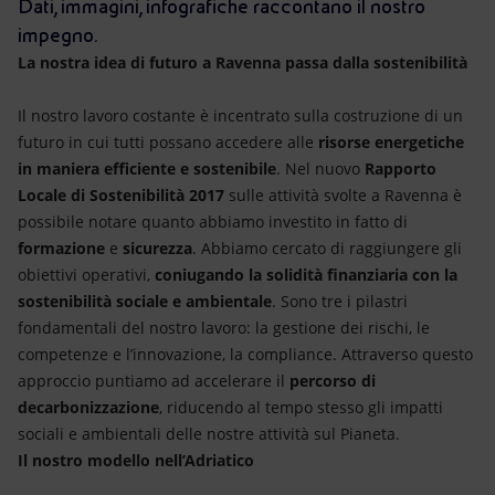
Energia accessibile
Dati, immagini, infografiche raccontano il nostro
impegno.
Innovazione
La nostra idea di futuro a Ravenna passa dalla sostenibilità
Scenari energetici
Il nostro lavoro costante è incentrato sulla costruzione di un
futuro in cui tutti possano accedere alle
risorse energetiche
in maniera efficiente e sostenibile
. Nel nuovo
Rapporto
Locale di Sostenibilità 2017
sulle attività svolte a Ravenna è
possibile notare quanto abbiamo investito in fatto di
formazione
e
sicurezza
. Abbiamo cercato di raggiungere gli
obiettivi operativi,
coniugando la solidità finanziaria con la
sostenibilità sociale e ambientale
. Sono tre i pilastri
fondamentali del nostro lavoro: la gestione dei rischi, le
competenze e l’innovazione, la compliance. Attraverso questo
approccio puntiamo ad accelerare il
percorso di
decarbonizzazione
, riducendo al tempo stesso gli impatti
sociali e ambientali delle nostre attività sul Pianeta.
Il nostro modello nell’Adriatico