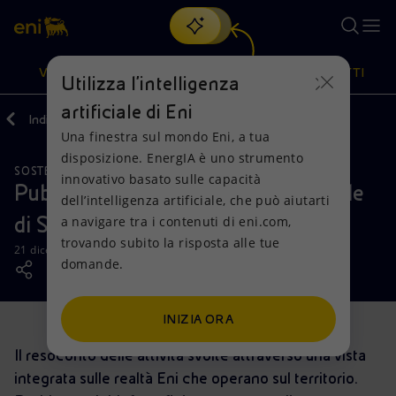
Cerca
VISIONE
AZIONI
PRODOTTI
Utilizza l'intelligenza
artificiale di Eni
Indietro
Media
News
Una finestra sul mondo Eni, a tua
Oppure
scopri EnergIA
, la nostra nuova soluzione di intelligenza
disposizione. EnergIA è uno strumento
artificiale.
SOSTENIBILITÀ
Visione
Azioni
Prodotti
innovativo basato sulle capacità
Pubblicato il nuovo Rapporto Locale
dell’intelligenza artificiale, che può aiutarti
di Sostenibilità di Eni a Ravenna
a navigare tra i contenuti di eni.com,
Mission e valori
Diversificazione energetica
Casa
trovando subito la risposta alle tue
21 dicembre 2018 - 15:00 CET
domande.
Persone e Partnership
Tecnologie per la transizione
Imprese
Net Zero
Collaborazioni per l'innovazione
Mobilità
INIZIA ORA
Il resoconto delle attività svolte attraverso una vista
Modello satellitare
Attività nel mondo
integrata sulle realtà Eni che operano sul territorio.