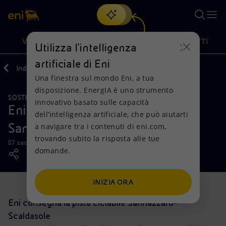
Cerca
VISIONE
AZIONI
PRODOTTI
Utilizza l'intelligenza
artificiale di Eni
Indietro
Media
News
Una finestra sul mondo Eni, a tua
Oppure
scopri EnergIA
, la nostra nuova soluzione di intelligenza
disposizione. EnergIA è uno strumento
artificiale.
SOSTENIBILITÀ
Visione
Azioni
Prodotti
innovativo basato sulle capacità
Eni consegna la pista ciclabile
dell’intelligenza artificiale, che può aiutarti
Sannazzaro-Scaldasole
a navigare tra i contenuti di eni.com,
Mission e valori
Diversificazione energetica
Casa
trovando subito la risposta alle tue
07 settembre 2018 - 17:15 CEST
domande.
Persone e Partnership
Tecnologie per la transizione
Imprese
Net Zero
Collaborazioni per l'innovazione
Mobilità
INIZIA ORA
Eni consegna la pista ciclabile Sannazzaro-
Modello satellitare
Attività nel mondo
Scaldasole