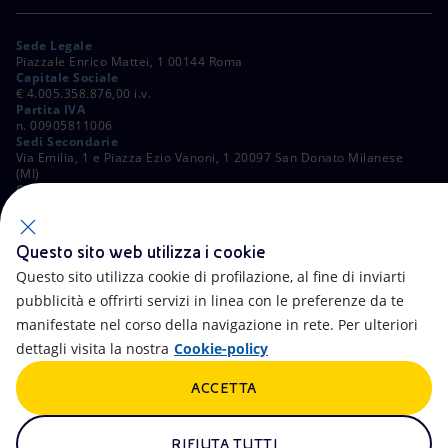
Sede Legale
Piazzale Enrico Mattei, 1 00144 Roma
Capitale Sociale
€ 4.005.358.876,00 i.v.
Partita IVA
n. 00905811006
Sedi Secondarie
Via Emilia, 1 e Piazza Ezio Vanoni, 1 20097 San Donato Milanese
(MI)
C. Fiscale e Registro Imprese di Roma
n. 00484960588
ALTRI LINK
Questo sito web utilizza i cookie
Contatti
FAQ
Questo sito utilizza cookie di profilazione, al fine di inviarti
pubblicità e offrirti servizi in linea con le preferenze da te
Accessibilità
Calendario
manifestate nel corso della navigazione in rete. Per ulteriori
dettagli visita la nostra
Cookie-policy
Newsletter
Intelligenza artificiale
ACCETTA
Aste e Bandi
Truffe e Phishing
Whistleblowing
eniSpace
RIFIUTA TUTTI