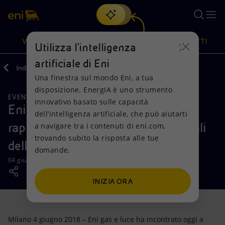
Cerca
VISIONE
AZIONI
PRODOTTI
Utilizza l'intelligenza
artificiale di Eni
Indietro
Media
News
Una finestra sul mondo Eni, a tua
Oppure
scopri EnergIA
, la nostra nuova soluzione di intelligenza
disposizione. EnergIA è uno strumento
artificiale.
EVENTI
Visione
Azioni
Prodotti
innovativo basato sulle capacità
Eni gas e luce incontra a Milano i
dell’intelligenza artificiale, che può aiutarti
rappresentanti nazionali e territoriali
a navigare tra i contenuti di eni.com,
Mission e valori
Diversificazione energetica
Casa
trovando subito la risposta alle tue
delle Associazioni dei Consumatori
domande.
Persone e Partnership
Tecnologie per la transizione
Imprese
04 giugno 2018 - 13:50 CEST
Net Zero
Collaborazioni per l'innovazione
Mobilità
INIZIA ORA
Modello satellitare
Attività nel mondo
Milano 4 giugno 2018 – Eni gas e luce ha incontrato oggi a