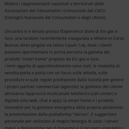
Energia accessibile
Milano i rappresentanti nazionali e territoriali delle
Associazioni dei Consumatori riconosciute dal CNCU
Innovazione
(Consiglio Nazionale dei Consumatori e degli Utenti).
Scenari energetici
L’incontro si è tenuto presso l’Experience Store di Eni gas e
luce, una location recentemente inaugurata a Milano in Corso
Buenos Aires (angolo via Felice Casati 1/a), dove i clienti
possono sperimentare in prima persona la gamma dei
prodotti “smart home” proposti da Eni gas e luce.
I temi oggetto di approfondimento sono stati: le modalità di
vendita porta a porta con un focus sulle attività, sulle
procedure e sulle regole predisposte dalla Società per gestire
i propri partner commerciali (agenzie); la gestione del cliente
attraverso l’approccio multicanale telefonico (call center) e
digitale (sito web, chat e app); la smart home e i prodotti
innovativi per la gestione energetica della propria abitazione;
la presentazione della piattaforma “Genius”, il suggeritore
personale per utilizzare al meglio l’energia di casa; i servizi
messi a disposizione per il risparmio e il recupero energetico