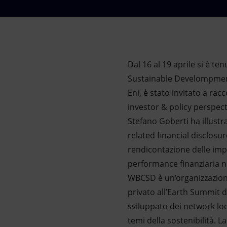
Market Abuse
Dal 16 al 19 aprile si è t
Sustainable Develompmen
Eni, è stato invitato a ra
investor & policy perspecti
Stefano Goberti ha illustr
related financial disclosu
rendicontazione delle impr
performance finanziaria n
WBCSD è un’organizzazione 
privato all’Earth Summit d
sviluppato dei network loc
temi della sostenibilità. 