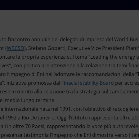
enuto l’incontro annuale dei delegati di impresa del World Bus
t (
WBCSD
). Stefano Goberti, Executive Vice President Piani
ccontare la propria esperienza sul tema “Leading the energy t
ves”, con particolare attenzione alla relazione tra temi finanz
ato l’impegno di Eni nell’adottare le raccomandazioni della “
re”, iniziativa promossa dal
Finacial stability Board
per accres
ese in merito alla relazione tra la strategia sul cambiament
el medio lungo termine.
internazionale nata nel 1991, con l’obiettivo di raccogliere
el 1992 a Rio De Janeiro. Oggi l’istituto rappresenta oltre 20
ali in oltre 70 Paesi, rappresentando la voce più autorevole
La presenza testimonia l’impegno che Eni dimostra verso i tem