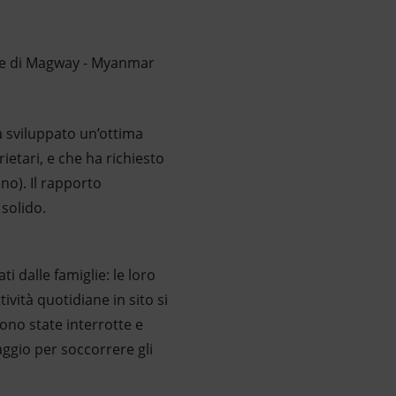
one di Magway - Myanmar
ha sviluppato un’ottima
rietari, e che ha richiesto
no). Il rapporto
 solido.
i dalle famiglie: le loro
ività quotidiane in sito si
ono state interrotte e
ggio per soccorrere gli