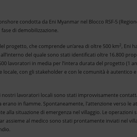
D onshore condotta da Eni Myanmar nel Blocco RSF-5 (Regi
 fase di demobilizzazione.
2
del progetto, che comprende un’area di oltre 500 km
, Eni 
all’interno del quale sono stati identificati oltre 16.800 prop
600 lavoratori in media per l’intera durata del progetto (1 an
e locale, con gli stakeholder e con le comunità è autentico e
 nostri lavoratori locali sono stati improvvisamente contattat
ya erano in fiamme. Spontaneamente, l'attenzione verso le att
alla situazione di emergenza nel villaggio. Le operazioni s
r assieme al medico sono stati prontamente inviati nel villa
ndio.