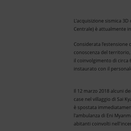
Market Abuse
L'acquisizione sismica 3
Centrale) è attualmente in
Considerata l’estensione 
conoscenza del territorio, 
il coinvolgimento di circa 
instaurato con il personal
Il 12 marzo 2018 alcuni dei
case nel villaggio di Sai K
è spostata immediatamente 
l'ambulanza di Eni Myanma
abitanti coinvolti nell'ince