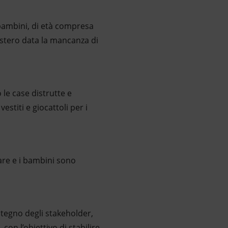
bambini, di età compresa
nastero data la mancanza di
 le case distrutte e
stiti e giocattoli per i
rare e i bambini sono
stegno degli stakeholder,
con l’obiettivo di stabilire