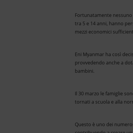
Fortunatamente nessuno è
tra 5 e 14 anni, hanno per
mezzi economici sufficienti
Eni Myanmar ha così deciso,
provvedendo anche a dotarl
bambini.
Il 30 marzo le famiglie son
tornati a scuola e alla nor
Questo è uno dei numerosi 
contribuendo a creare un ra