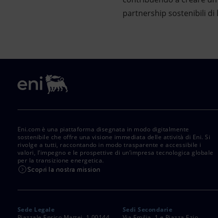
partnership sostenibili di
Eni.com è una piattaforma disegnata in modo digitalmente
sostenibile che offre una visione immediata delle attività di Eni. Si
rivolge a tutti, raccontando in modo trasparente e accessibile i
valori, l’impegno e le prospettive di un’impresa tecnologica globale
per la transizione energetica.
Scopri la nostra mission
Sede Legale
Sedi Secondarie
Piazzale Enrico Mattei, 1 00144
Via Emilia, 1 e Piazza Ezio