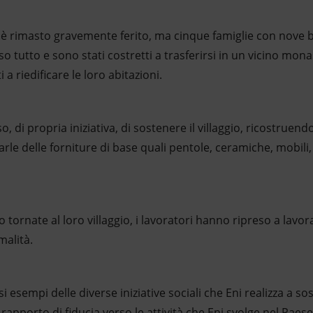
 rimasto gravemente ferito, ma cinque famiglie con nove 
so tutto e sono stati costretti a trasferirsi in un vicino mo
 a riedificare le loro abitazioni.
 di propria iniziativa, di sostenere il villaggio, ricostruendo
e delle forniture di base quali pentole, ceramiche, mobili, ve
o tornate al loro villaggio, i lavoratori hanno ripreso a lavo
malità.
esempi delle diverse iniziative sociali che Eni realizza a so
pporto di fiducia verso le attività che Eni svolge nel Paese, 