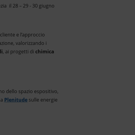
ia il 28 – 29 - 30 giugno
 cliente e l’approccio
azione, valorizzando i
li
, ai progetti di
chimica
no dello spazio espositivo,
da
Plenitude
sulle energie