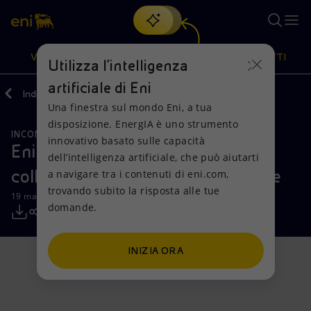
Cerca
VISIONE
AZIONI
PRODOTTI
Utilizza l'intelligenza
artificiale di Eni
Indietro
Media
Comunicati Stampa
Una finestra sul mondo Eni, a tua
Oppure
scopri EnergIA
, la nostra nuova soluzione di intelligenza
disposizione. EnergIA è uno strumento
artificiale.
INCONTRI E ACCORDI
Visione
Azioni
Prodotti
innovativo basato sulle capacità
Eni e Vitol rafforzano la
dell’intelligenza artificiale, che può aiutarti
collaborazione in Africa occidentale
a navigare tra i contenuti di eni.com,
Mission e valori
Diversificazione energetica
Casa
trovando subito la risposta alle tue
19 marzo 2025 - 08:00 CET
domande.
Persone e Partnership
Tecnologie per la transizione
Imprese
Net Zero
Collaborazioni per l'innovazione
Mobilità
INIZIA ORA
Modello satellitare
Attività nel mondo