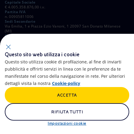
Capitale Sociale
€ 4.005.358.876,00 i.v.
Partita IVA
n. 00905811006
Sedi Secondarie
Via Emilia, 1 e Piazza Ezio Vanoni, 1 20097 San Donato Milanese
(MI)
C. Fiscale e Registro Imprese di Roma
n. 00484960588
ALTRI LINK
Questo sito web utilizza i cookie
Contatti
FAQ
Questo sito utilizza cookie di profilazione, al fine di inviarti
pubblicità e offrirti servizi in linea con le preferenze da te
Accessibilità
Calendario
manifestate nel corso della navigazione in rete. Per ulteriori
dettagli visita la nostra
Cookie-policy
Newsletter
Intelligenza artificiale
ACCETTA
Aste e Bandi
Truffe e Phishing
Whistleblowing
eniSpace
RIFIUTA TUTTI
Remit
Alluvioni
Impostazioni cookie