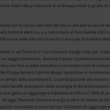
ssiste infatti alla produzione di un’energia vitale in grado d
tatto con la natura alle città del futuro attraverso servizi se
della mobilità elettrica, e a raccontarlo al FuoriSalone 2022 
iffusione delle infrastrutture di ricarica per la mobilità elett
sente in via Tortona 31 con il proprio Design Hub, per scoprir
à un viaggio immersivo, durante il quale il pubblico potrà viv
rtirsi con foto e video interattivi e conoscere tutte le evoluzi
e, Be Charge lancerà il primo design hackathon in movimento
o e tempo della quotidianità. La partecipazione alla mostra r
ocietà Benefit avamposto della strategia di decarbonizzazione
ne energetica e raggiungere l’obiettivo di offrire il 100% di p
0. Ad oggi, Plenitude fornisce energia a oltre 10 milioni di cl
pacità rinnovabile in esercizio con l’obiettivo di raggiungere 