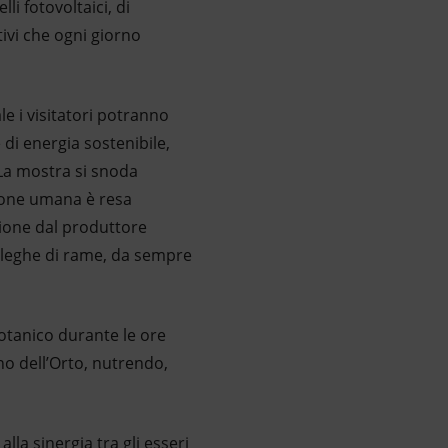
li fotovoltaici, di
tivi che ogni giorno
le i visitatori potranno
di energia sostenibile,
 La mostra si snoda
zione umana è resa
azione dal produttore
e leghe di rame, da sempre
Botanico durante le ore
no dell’Orto, nutrendo,
lla sinergia tra gli esseri