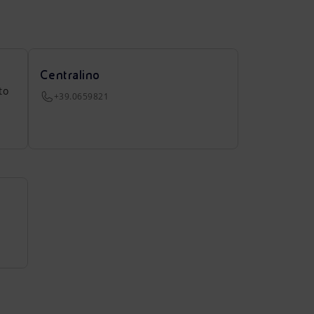
Centralino
to
+39.0659821