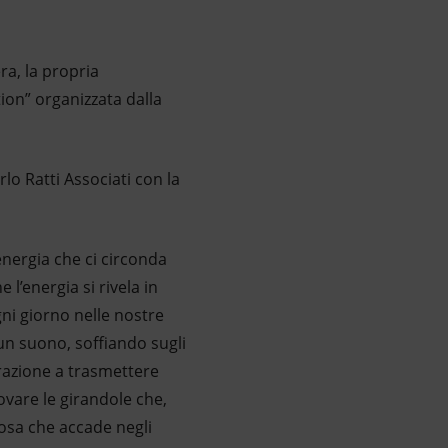
ra, la propria
tion” organizzata dalla
lo Ratti Associati con la
energia che ci circonda
 l’energia si rivela in
gni giorno nelle nostre
un suono, soffiando sugli
brazione a trasmettere
ovare le girandole che,
cosa che accade negli