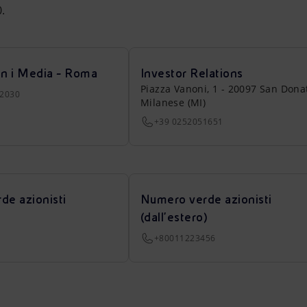
0.
on i Media - Roma
Investor Relations
Piazza Vanoni, 1 - 20097 San Dona
22030
Milanese (MI)
+39 0252051651
de azionisti
Numero verde azionisti
(dall’estero)
+80011223456