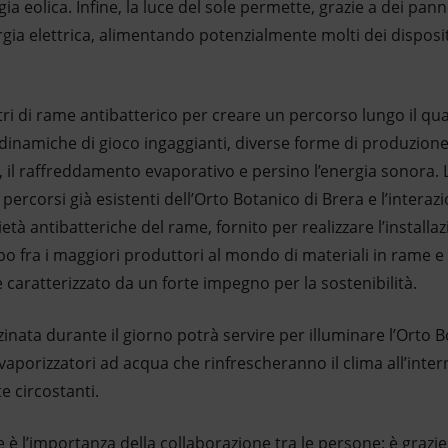
a eolica. Infine, la luce del sole permette, grazie a dei pannel
rgia elettrica, alimentando potenzialmente molti dei disposi
tri di rame antibatterico per creare un percorso lungo il qua
inamiche di gioco ingaggianti, diverse forme di produzione 
, il raffreddamento evaporativo e persino l’energia sonora.
percorsi già esistenti dell’Orto Botanico di Brera e l’intera
ietà antibatteriche del rame, fornito per realizzare l’install
o fra i maggiori produttori al mondo di materiali in rame 
e caratterizzato da un forte impegno per la sostenibilità.
zinata durante il giorno potrà servire per illuminare l’Orto 
 vaporizzatori ad acqua che rinfrescheranno il clima all’inter
e circostanti.
e è l’importanza della collaborazione tra le persone: è grazie a