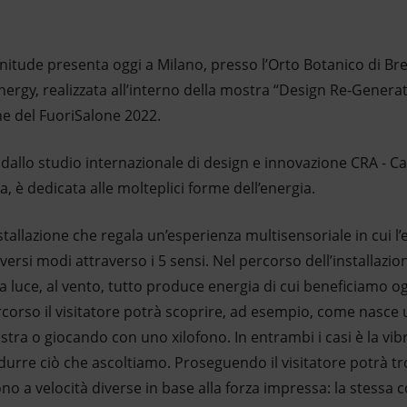
nitude presenta oggi a Milano, presso l’Orto Botanico di Bre
Energy, realizzata all’interno della mostra “Design Re-Genera
ne del FuoriSalone 2022.
 dallo studio internazionale di design e innovazione CRA - Car
a, è dedicata alle molteplici forme dell’energia.
stallazione che regala un’esperienza multisensoriale in cui l’
ersi modi attraverso i 5 sensi. Nel percorso dell’installazione
la luce, al vento, tutto produce energia di cui beneficiamo o
corso il visitatore potrà scoprire, ad esempio, come nasce 
estra o giocando con uno xilofono. In entrambi i casi è la vi
durre ciò che ascoltiamo. Proseguendo il visitatore potrà tr
no a velocità diverse in base alla forza impressa: la stessa 