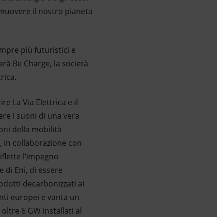
i muovere il nostro pianeta
mpre più futuristici e
sarà Be Charge, la società
rica.
e La Via Elettrica e il
ere i suoni di una vera
oni della mobilità
, in collaborazione con
iflette l’impegno
 di Eni, di essere
rodotti decarbonizzati ai
ienti europei e vanta un
oltre 6 GW installati al