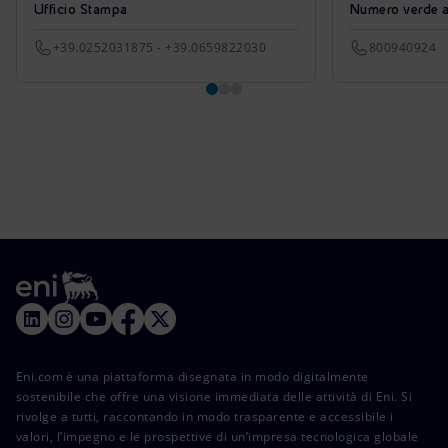
Ufficio Stampa
Numero verde azi
+39.0252031875 - +39.0659822030
800940924
Eni.com è una piattaforma disegnata in modo digitalmente
sostenibile che offre una visione immediata delle attività di Eni. Si
rivolge a tutti, raccontando in modo trasparente e accessibile i
valori, l’impegno e le prospettive di un’impresa tecnologica globale