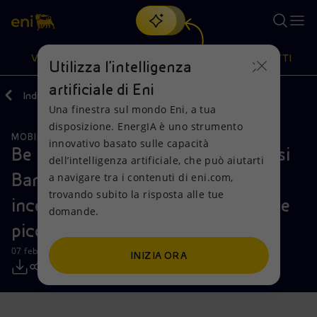
Cerca
VISIONE
AZIONI
PRODOTTI
Utilizza l'intelligenza
artificiale di Eni
Indietro
Media
Comunicati Stampa
Una finestra sul mondo Eni, a tua
Oppure
scopri EnergIA
, la nostra nuova soluzione di intelligenza
disposizione. EnergIA è uno strumento
artificiale.
MOBILITÀ SOSTENIBILE
Visione
Azioni
Prodotti
innovativo basato sulle capacità
Be Charge e l’Associazione dei Paesi
dell’intelligenza artificiale, che può aiutarti
Bandiera Arancione insieme per
a navigare tra i contenuti di eni.com,
Mission e valori
Diversificazione energetica
Casa
trovando subito la risposta alle tue
incentivare la mobilità elettrica delle
domande.
Persone e Partnership
Tecnologie per la transizione
Imprese
piccole realtà a marchio TCI
Net Zero
Collaborazioni per l'innovazione
Mobilità
07 febbraio 2022 - 11:05 CET
INIZIA ORA
Modello satellitare
Attività nel mondo