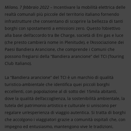
Energia accessibile
Milano, 7 febbraio 2022
– Incentivare la mobilità elettrica delle
realtà comunali più piccole del territorio italiano fornendo
Innovazione
infrastrutture che consentano di scoprire la bellezza di tanti
borghi con spostamenti a emissioni zero. Questo l’obiettivo
Scenari energetici
alla base dell’accordo tra Be Charge, società di Eni gas e luce
(che presto cambierà nome in Plenitude), e l’Associazione dei
Paesi Bandiera Arancione, che comprende i Comuni che
possono fregiarsi della “Bandiera arancione” del TCI (Touring
Club Italiano).
La “Bandiera arancione” del TCI è un marchio di qualità
turistico-ambientale che identifica quei piccoli borghi
eccellenti, con popolazione al di sotto dei 15mila abitanti,
dove la qualità dell’accoglienza, la sostenibilità ambientale, la
tutela del patrimonio artistico e culturale si uniscono per
regalare un’esperienza di viaggio autentica. Si tratta di borghi
che accolgono i viaggiatori grazie a comunità ospitali che, con
impegno ed entusiasmo, mantengono vive le tradizioni,