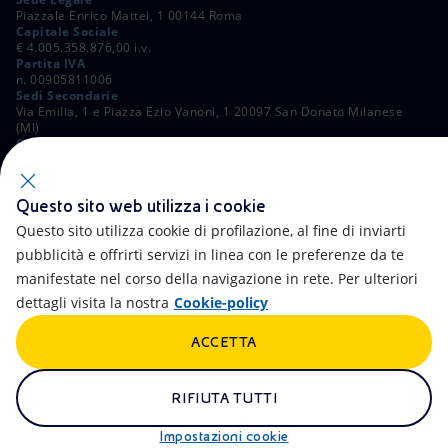
Piazzale Enrico Mattei, 1 00144 Roma
Capitale Sociale
€ 4.005.358.876,00 i.v.
Partita IVA
n. 00905811006
Sedi Secondarie
Via Emilia, 1 e Piazza Ezio Vanoni, 1 20097 San Donato Milanese
(MI)
C. Fiscale e Registro Imprese di Roma
n. 00484960588
ALTRI LINK
Questo sito web utilizza i cookie
Contatti
FAQ
Questo sito utilizza cookie di profilazione, al fine di inviarti
pubblicità e offrirti servizi in linea con le preferenze da te
Accessibilità
Calendario
manifestate nel corso della navigazione in rete. Per ulteriori
dettagli visita la nostra
Cookie-policy
Newsletter
Intelligenza artificiale
ACCETTA
Aste e Bandi
Truffe e Phishing
Whistleblowing
eniSpace
RIFIUTA TUTTI
Remit
Alluvioni
Impostazioni cookie