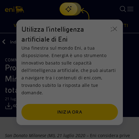
Cerca
VISIONE
AZIONI
PRODOTTI
Utilizza l'intelligenza
artificiale di Eni
Indietro
Media
Comunicati Stampa
07
Una finestra sul mondo Eni, a tua
Oppure
scopri EnergIA
, la nostra nuova soluzione di intelligenza
disposizione. EnergIA è uno strumento
artificiale.
COMMENTI E PRECISAZIONI
Visione
Azioni
Prodotti
innovativo basato sulle capacità
Processo Nigeria, Eni: dal Pubblico
dell’intelligenza artificiale, che può aiutarti
Ministero richieste di condanna
a navigare tra i contenuti di eni.com,
Mission e valori
Diversificazione energetica
Casa
trovando subito la risposta alle tue
totalmente prive di fondamento
domande.
Persone e Partnership
Tecnologie per la transizione
Imprese
21 luglio 2020 - 19:50 CEST
Net Zero
Collaborazioni per l'innovazione
Mobilità
INIZIA ORA
Modello satellitare
Attività nel mondo
San Donato Milanese (MI), 21 luglio 2020
– Eni considera prive