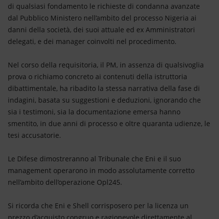
Energia accessibile
di qualsiasi fondamento le richieste di condanna avanzate
dal Pubblico Ministero nell’ambito del processo Nigeria ai
Innovazione
danni della società, dei suoi attuale ed ex Amministratori
delegati, e dei manager coinvolti nel procedimento.
Scenari energetici
Nel corso della requisitoria, il PM, in assenza di qualsivoglia
prova o richiamo concreto ai contenuti della istruttoria
dibattimentale, ha ribadito la stessa narrativa della fase di
indagini, basata su suggestioni e deduzioni, ignorando che
sia i testimoni, sia la documentazione emersa hanno
smentito, in due anni di processo e oltre quaranta udienze, le
tesi accusatorie.
Le Difese dimostreranno al Tribunale che Eni e il suo
management operarono in modo assolutamente corretto
nell’ambito dell’operazione Opl245.
Si ricorda che Eni e Shell corrisposero per la licenza un
prezzo d’acquisto congruo e ragionevole direttamente al