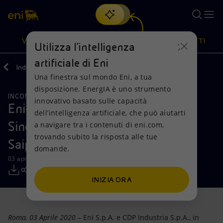
Cerca
VISIONE
AZIONI
PRODOTTI
Utilizza l'intelligenza
artificiale di Eni
Indietro
Media
Comunicati Stampa
04
Una finestra sul mondo Eni, a tua
Oppure
scopri EnergIA
, la nostra nuova soluzione di intelligenza
disposizione. EnergIA è uno strumento
artificiale.
INCONTRI E ACCORDI
Visione
Azioni
Prodotti
innovativo basato sulle capacità
Eni-CDP Industria: lista candidati
dell’intelligenza artificiale, che può aiutarti
Sindaci e proposte per l’Assemblea
a navigare tra i contenuti di eni.com,
Mission e valori
Diversificazione energetica
Casa
trovando subito la risposta alle tue
Saipem
domande.
Persone e Partnership
Tecnologie per la transizione
Imprese
03 aprile 2020 - 17:30 CEST
Net Zero
Collaborazioni per l'innovazione
Mobilità
INIZIA ORA
Modello satellitare
Attività nel mondo
Roma, 03 Aprile 2020
– Eni S.p.A. e CDP Industria S.p.A., in