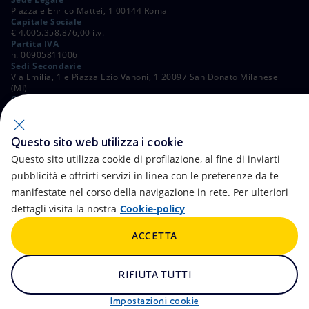
Piazzale Enrico Mattei, 1 00144 Roma
Capitale Sociale
€ 4.005.358.876,00 i.v.
Partita IVA
n. 00905811006
Sedi Secondarie
Via Emilia, 1 e Piazza Ezio Vanoni, 1 20097 San Donato Milanese
(MI)
C. Fiscale e Registro Imprese di Roma
n. 00484960588
ALTRI LINK
Questo sito web utilizza i cookie
Contatti
FAQ
Questo sito utilizza cookie di profilazione, al fine di inviarti
pubblicità e offrirti servizi in linea con le preferenze da te
Accessibilità
Calendario
manifestate nel corso della navigazione in rete. Per ulteriori
dettagli visita la nostra
Cookie-policy
Newsletter
Intelligenza artificiale
ACCETTA
Aste e Bandi
Truffe e Phishing
Whistleblowing
eniSpace
RIFIUTA TUTTI
Remit
Alluvioni
Impostazioni cookie