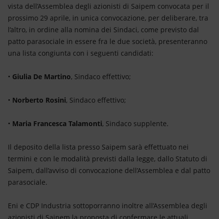
Energia accessibile
vista dell’Assemblea degli azionisti di Saipem convocata per il
prossimo 29 aprile, in unica convocazione, per deliberare, tra
Innovazione
l’altro, in ordine alla nomina dei Sindaci, come previsto dal
patto parasociale in essere fra le due società, presenteranno
Scenari energetici
una lista congiunta con i seguenti candidati:
•
Giulia De Martino
, Sindaco effettivo;
•
Norberto Rosini
, Sindaco effettivo;
•
Maria Francesca Talamonti
, Sindaco supplente.
Il deposito della lista presso Saipem sarà effettuato nei
termini e con le modalità previsti dalla legge, dallo Statuto di
Saipem, dall’avviso di convocazione dell’Assemblea e dal patto
parasociale.
Eni e CDP Industria sottoporranno inoltre all’Assemblea degli
azionisti di Saipem la proposta di confermare le attuali