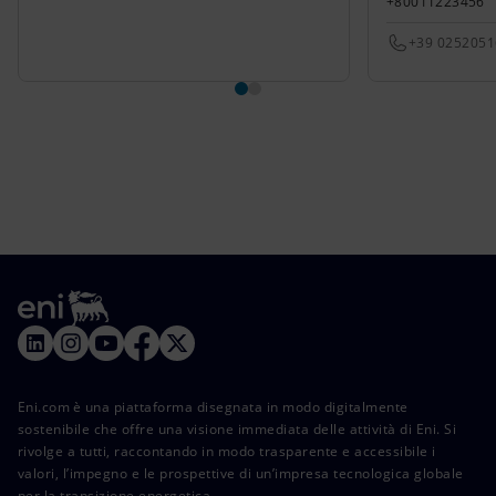
+80011223456
+39 025205
Eni.com è una piattaforma disegnata in modo digitalmente
sostenibile che offre una visione immediata delle attività di Eni. Si
rivolge a tutti, raccontando in modo trasparente e accessibile i
valori, l’impegno e le prospettive di un’impresa tecnologica globale
per la transizione energetica.