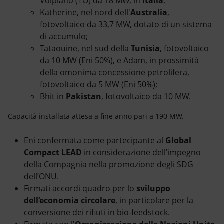
Volpiano (TO) da 18 MW, in
Italia
;
Katherine, nel nord dell'
Australia
,
fotovoltaico da 33,7 MW, dotato di un sistema
di accumulo;
Tataouine, nel sud della
Tunisia
, fotovoltaico
da 10 MW (Eni 50%), e Adam, in prossimità
della omonima concessione petrolifera,
fotovoltaico da 5 MW (Eni 50%);
Bhit in
Pakistan
, fotovoltaico da 10 MW.
Capacità installata attesa a fine anno pari a 190 MW.
Eni confermata come partecipante al
Global
Compact LEAD
in considerazione dell’impegno
della Compagnia nella promozione degli SDG
dell’ONU.
Firmati accordi quadro per lo
sviluppo
dell’economia circolare
, in particolare per la
conversione dei rifiuti in bio-feedstock.