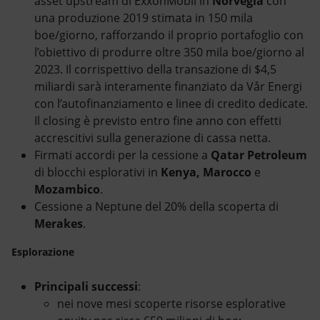
asset upstream di ExxonMobil in
Norvegia
con
una produzione 2019 stimata in 150 mila
boe/giorno, rafforzando il proprio portafoglio con
l’obiettivo di produrre oltre 350 mila boe/giorno al
2023. Il corrispettivo della transazione di $4,5
miliardi sarà interamente finanziato da Vår Energi
con l’autofinanziamento e linee di credito dedicate.
Il closing è previsto entro fine anno con effetti
accrescitivi sulla generazione di cassa netta.
Firmati accordi per la cessione a
Qatar Petroleum
di blocchi esplorativi in
Kenya,
Marocco
e
Mozambico
.
Cessione a Neptune del 20% della scoperta di
Merakes
.
Esplorazione
Principali successi
:
nei nove mesi scoperte risorse esplorative