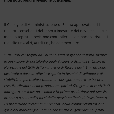
(non sottoposti a revisione contabile).
Energia accessibile
Innovazione
Il Consiglio di Amministrazione di Eni ha approvato ieri i
Scenari energetici
risultati consolidati del terzo trimestre e dei nove mesi 2019
1
(non sottoposti a revisione contabile)
. Esaminando i risultati,
Claudio Descalzi, AD di Eni, ha commentato:
"I risultati conseguiti da Eni sono stati di grande solidità, mentre
le operazioni di portafoglio quali l’acquisto degli asset Exxon in
Norvegia e del 20% della raffineria di Ruwais negli Emirati sono
destinate a dare un’ulteriore spinta in termini di sviluppo e di
stabilità. In particolare abbiamo conseguito nel trimestre una
crescita rilevante della produzione, pari al 6%, grazie ai contributi
dall’Egitto, Kazakhstan, Ghana e la prima produzione dal Messico,
ottenuta a soli undici mesi dalla decisione finale di investimento.
La produzione crescente e i risultati della commercializzazione
gas e del marketing oil hanno consentito di generare nei primi