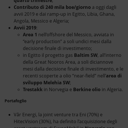
quarto trimestre
;
Contributo di 240 mila boe/giorno
a oggi dagli
avvii 2019 e dai ramp-up in Egitto, Libia, Ghana,
Angola, Messico e Algeria;
Avvii 2019
:
Area 1
nell’offshore del Messico, avviata in
“early production” a soli undici mesi dalla
decisione finale di investimento;
in Egitto il progetto gas
Baltim SW
, all’interno
della Great Nooros Area, a soli diciannove
mesi dalla decisione finale di investimento, e le
recenti scoperte a olio “near-field” nell’
area di
sviluppo Melehia SW
;
Trestakk
in Norvegia e
Berkine olio
in Algeria.
Portafoglio
Vår Energi, la joint venture tra Eni (70%) e
HitecVision (30%), ha definito l’acquisizione degli