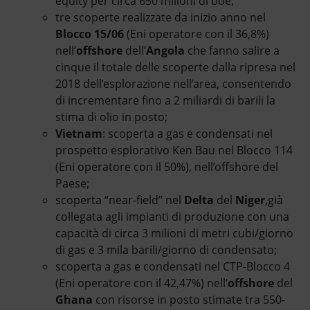
equity per circa 650 milioni di boe;
tre scoperte realizzate da inizio anno nel
Blocco 15/06
(Eni operatore con il 36,8%)
nell’
offshore
dell’
Angola
che fanno salire a
cinque il totale delle scoperte dalla ripresa nel
2018 dell’esplorazione nell’area, consentendo
di incrementare fino a 2 miliardi di barili la
stima di olio in posto;
Vietnam
: scoperta a gas e condensati nel
prospetto esplorativo Ken Bau nel Blocco 114
(Eni operatore con il 50%), nell’offshore del
Paese;
scoperta “near-field” nel
Delta
del
Niger
,già
collegata agli impianti di produzione con una
capacità di circa 3 milioni di metri cubi/giorno
di gas e 3 mila barili/giorno di condensato;
scoperta a gas e condensati nel CTP-Blocco 4
(Eni operatore con il 42,47%) nell’
offshore
del
Ghana
con risorse in posto stimate tra 550-