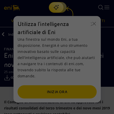
Cerca
VISIONE
AZIONI
PRODOTTI
Utilizza l'intelligenza
artificiale di Eni
Indietro
Media
Comunicati Stampa
Una finestra sul mondo Eni, a tua
Oppure
scopri EnergIA
, la nostra nuova soluzione di intelligenza
disposizione. EnergIA è uno strumento
artificiale.
FINANZA, STRATEGIA E REPORT
Visione
Azioni
Prodotti
innovativo basato sulle capacità
Eni: risultati del terzo trimestre e dei
dell’intelligenza artificiale, che può aiutarti
nove mesi 2019
a navigare tra i contenuti di eni.com,
Mission e valori
Diversificazione energetica
Casa
trovando subito la risposta alle tue
25 ottobre 2019 - 07:45 CEST
domande.
Persone e Partnership
Tecnologie per la transizione
Imprese
Net Zero
Collaborazioni per l'innovazione
Mobilità
INIZIA ORA
Il Consiglio di Amministrazione di Eni ha approvato ieri i
Modello satellitare
Attività nel mondo
risultati consolidati del terzo trimestre e dei nove mesi 2019