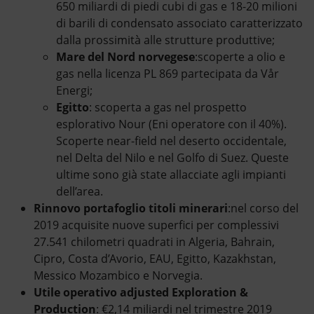
650 miliardi di piedi cubi di gas e 18-20 milioni
di barili di condensato associato caratterizzato
dalla prossimità alle strutture produttive;
Mare del Nord norvegese
:scoperte a olio e
gas nella licenza PL 869 partecipata da Vår
Energi;
Egitto
: scoperta a gas nel prospetto
esplorativo Nour (Eni operatore con il 40%).
Scoperte near-field nel deserto occidentale,
nel Delta del Nilo e nel Golfo di Suez. Queste
ultime sono già state allacciate agli impianti
dell’area.
Rinnovo portafoglio titoli minerari
:nel corso del
2019 acquisite nuove superfici per complessivi
27.541 chilometri quadrati in Algeria, Bahrain,
Cipro, Costa d’Avorio, EAU, Egitto, Kazakhstan,
Messico Mozambico e Norvegia.
Utile operativo adjusted Exploration &
Production
: €2,14 miliardi nel trimestre 2019