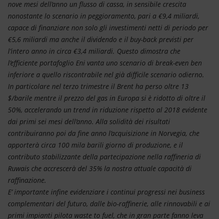
nove mesi dell’anno un flusso di cassa, in sensibile crescita
nonostante lo scenario in peggioramento, pari a €9,4 miliardi,
capace di finanziare non solo gli investimenti netti di periodo per
€5,6 miliardi ma anche il dividendo e il buy-back previsti per
l’intero anno in circa €3,4 miliardi. Questo dimostra che
l’efficiente portafoglio Eni vanta uno scenario di break-even ben
inferiore a quello riscontrabile nel già difficile scenario odierno.
In particolare nel terzo trimestre il Brent ha perso oltre 13
$/barile mentre il prezzo del gas in Europa si è ridotto di oltre il
50%, accelerando un trend in riduzione rispetto al 2018 evidente
dai primi sei mesi dell’anno. Alla solidità dei risultati
contribuiranno poi da fine anno l’acquisizione in Norvegia, che
apporterà circa 100 mila barili giorno di produzione, e il
contributo stabilizzante della partecipazione nella raffineria di
Ruwais che accrescerà del 35% la nostra attuale capacità di
raffinazione.
E’ importante infine evidenziare i continui progressi nei business
complementari del futuro, dalle bio-raffinerie, alle rinnovabili e ai
primi impianti pilota waste to fuel, che in gran parte fanno leva