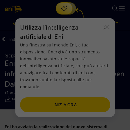
Cerca
VISIONE
AZIONI
PRODOTTI
Utilizza l'intelligenza
artificiale di Eni
Indietro
Media
Comunicati Stampa
Una finestra sul mondo Eni, a tua
Oppure
scopri EnergIA
, la nostra nuova soluzione di intelligenza
disposizione. EnergIA è uno strumento
artificiale.
RICERCA, SVILUPPO E TECNOLOGIA
Visione
Azioni
Prodotti
innovativo basato sulle capacità
Eni annuncia l’evoluzione della
dell’intelligenza artificiale, che può aiutarti
infrastruttura di supercalcolo al Green
a navigare tra i contenuti di eni.com,
Mission e valori
Diversificazione energetica
Casa
trovando subito la risposta alle tue
Data Center
domande.
Persone e Partnership
Tecnologie per la transizione
Imprese
31 ottobre 2019 - 11:30 CET
Net Zero
Collaborazioni per l'innovazione
Mobilità
INIZIA ORA
Modello satellitare
Attività nel mondo
Eni ha avviato la realizzazione del nuovo sistema di