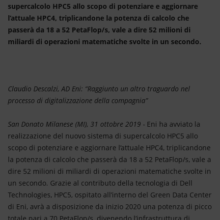
Energia accessibile
supercalcolo HPC5 allo scopo di potenziare e aggiornare
l’attuale HPC4, triplicandone la potenza di calcolo che
Innovazione
passerà da 18 a 52 PetaFlop/s, vale a dire 52 milioni di
miliardi di operazioni matematiche svolte in un secondo.
Scenari energetici
Claudio Descalzi, AD Eni: “Raggiunto un altro traguardo nel
processo di digitalizzazione della compagnia”
San Donato Milanese (MI), 31 ottobre 2019 -
Eni ha avviato la
realizzazione del nuovo sistema di supercalcolo HPC5 allo
scopo di potenziare e aggiornare l’attuale HPC4, triplicandone
la potenza di calcolo che passerà da 18 a 52 PetaFlop/s, vale a
dire 52 milioni di miliardi di operazioni matematiche svolte in
un secondo. Grazie al contributo della tecnologia di Dell
Technologies, HPC5, ospitato all’interno del Green Data Center
di Eni, avrà a disposizione da inizio 2020 una potenza di picco
totale pari a 70 PetaFlop/s, divenendo l’infrastruttura di