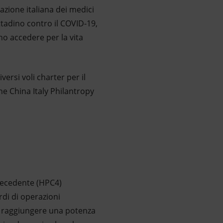
zione italiana dei medici
ttadino contro il COVID-19,
no accedere per la vita
rsi voli charter per il
ne China Italy Philantropy
precedente (HPC4)
rdi di operazioni
i raggiungere una potenza