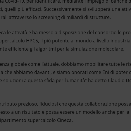
a Covid-19, per identificare, mediante l’impiego di banche d
, quelli più efficaci. Successivamente si svilupperà una attiv
rali attraverso lo screening di miliardi di strutture.
eca le attività e ha messo a disposizione del consorzio le p
 supercalcolo HPC5, il più potente al mondo a livello industria
te efficiente gli algoritmi per la simulazione molecolare.
za globale come l’attuale, dobbiamo mobilitare tutte le ris
sfida che abbiamo davanti, e siamo onorati come Eni di poter 
e soluzioni a questa sfida per l’umanità” ha detto Claudio D
ontributo prezioso, fiduciosi che questa collaborazione poss
 presto a un risultato e possa essere un modello anche per 
 dipartimento supercalcolo Cineca.