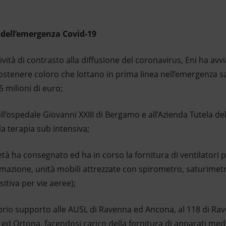
o dell’emergenza Covid-19
tà di contrasto alla diffusione del coronavirus, Eni ha avvi
sostenere coloro che lottano in prima linea nell’emergenza 
5 milioni di euro;
spedale Giovanni XXIII di Bergamo e all’Azienda Tutela de
la terapia sub intensiva;
à ha consegnato ed ha in corso la fornitura di ventilatori po
nimazione, unità mobili attrezzate con spirometro, saturime
tiva per vie aeree);
io supporto alle AUSL di Ravenna ed Ancona, al 118 di Rav
 ed Ortona, facendosi carico della fornitura di apparati medic