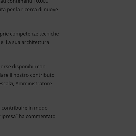
ati contenenti 10.000
ità per la ricerca di nuove
roprie competenze tecniche
le. La sua architettura
orse disponibili con
dare il nostro contributo
escalzi, Amministratore
a contribuire in modo
la ripresa” ha commentato