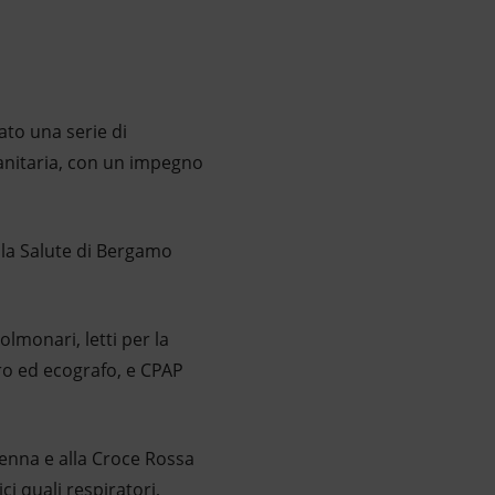
ato una serie di
sanitaria, con un impegno
lla Salute di Bergamo
lmonari, letti per la
tro ed ecografo, e CPAP
enna e alla Croce Rossa
i quali respiratori,