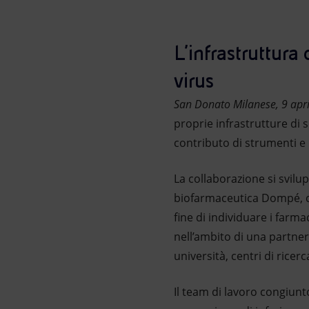
Market Abuse
L’infrastruttura 
virus
San Donato Milanese, 9 apr
proprie infrastrutture di
contributo di strumenti e 
La collaborazione si svil
biofarmaceutica Dompé, che 
fine di individuare i farma
nell’ambito di una partner
università, centri di ricerc
Il team di lavoro congiunt