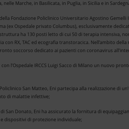
nelle Marche, in Basilicata, in Puglia, in Sicilia e in Sardegn
la Fondazione Policlinico Universitario Agostino Gemelli I
ma (ex Ospedale privato Columbus), esclusivamente dedicato
 struttura ha 130 posti letto di cui 50 di terapia intensiva, 
tia con RX, TAC ed ecografia transtoracica. Nell’ambito del
pronto soccorso dedicato ai pazienti con coronavirus all’inte
con l’Ospedale IRCCS Luigi Sacco di Milano un nuovo pronto
iclinico San Matteo, Eni partecipa alla realizzazione di un’un
o di malattie infettive;
di San Donato, Eni ha assicurato la fornitura di equipaggi
 dispositivi di protezione individuale;