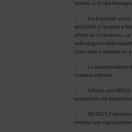
Veneto, in Emilia Romagna, 
• Eni è partner unico del
del COVID 2 Hospital a Ro
affetti da Coronavirus. La
nella diagnosi della malat
stato inoltre allestito un 
• La società realizzerà 
malattie infettive;
• A Pavia, con l’IRCCS Pol
isolamento del dipartiment
• All’ IRCCS Policlinico 
monitor per rianimazione e