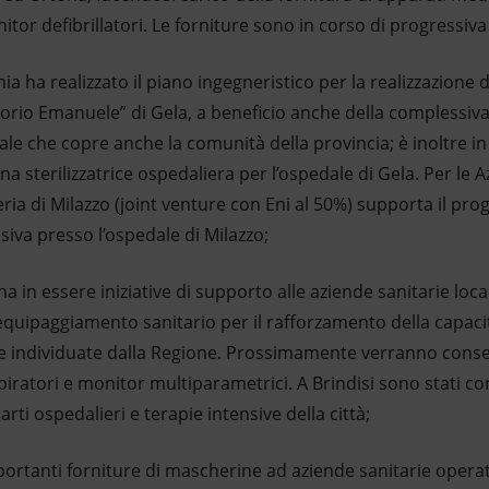
itor defibrillatori. Le forniture sono in corso di progressiv
 ha realizzato il piano ingegneristico per la realizzazione d
ttorio Emanuele” di Gela, a beneficio anche della complessiva
ale che copre anche la comunità della provincia; è inoltre i
 sterilizzatrice ospedaliera per l’ospedale di Gela. Per le Az
ria di Milazzo (joint venture con Eni al 50%) supporta il prog
siva presso l’ospedale di Milazzo;
 in essere iniziative di supporto alle aziende sanitarie local
 equipaggiamento sanitario per il rafforzamento della capacit
re individuate dalla Regione. Prossimamente verranno conseg
piratori e monitor multiparametrici. A Brindisi sono stati co
rti ospedalieri e terapie intensive della città;
tanti forniture di mascherine ad aziende sanitarie operat