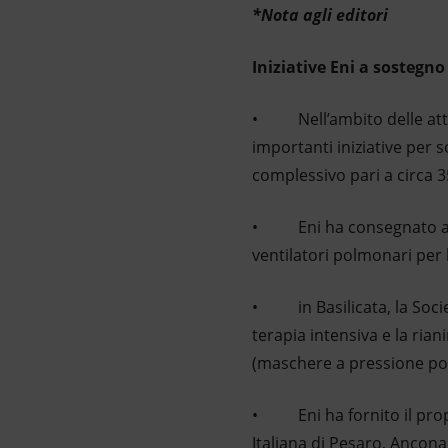
*Nota agli editori
Iniziative Eni a sostegn
• Nell’ambito delle attivi
importanti iniziative per 
complessivo pari a circa 3
• Eni ha consegnato all’o
ventilatori polmonari per 
• in Basilicata, la Societ
terapia intensiva e la ria
(maschere a pressione posi
• Eni ha fornito il propr
Italiana di Pesaro, Ancona