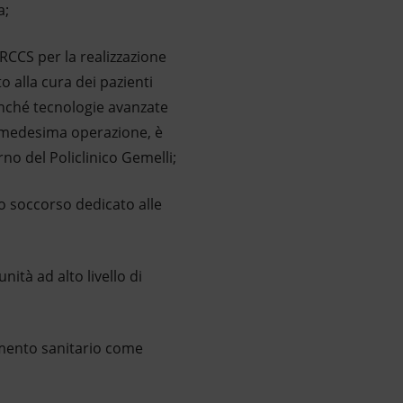
a;
RCCS per la realizzazione
 alla cura dei pazienti
nonché tecnologie avanzate
la medesima operazione, è
rno del Policlinico Gemelli;
 soccorso dedicato alle
ità ad alto livello di
amento sanitario come