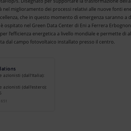
PetaFlop/s. Disegnato per supportare la trasformazione dell’a
nel miglioramento dei processi relativi alle nuove fonti ene
’eccellenza, che in questo momento di emergenza saranno a di
è ospitato nel Green Data Center di Eni a Ferrera Erbognone
 per l’efficienza energetica a livello mondiale e permette di
ta dal campo fotovoltaico installato presso il centro.
lations
zionisti (dall’Italia):
azionisti (dall’estero):
6
1651