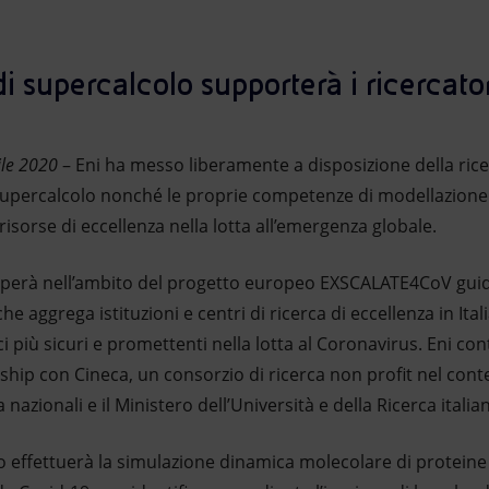
di supercalcolo supporterà i ricercator
ile 2020
– Eni ha messo liberamente a disposizione della rice
 supercalcolo nonché le proprie competenze di modellazione 
risorse di eccellenza nella lotta all’emergenza globale.
upperà nell’ambito del progetto europeo EXSCALATE4CoV guid
aggrega istituzioni e centri di ricerca di eccellenza in Italia
ci più sicuri e promettenti nella lotta al Coronavirus. Eni cont
ship con Cineca, un consorzio di ricerca non profit nel con
a nazionali e il Ministero dell’Università e della Ricerca italia
o effettuerà la simulazione dinamica molecolare di proteine vi