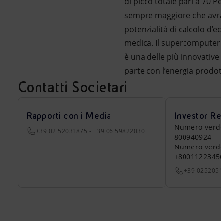
di picco totale pari a 70 
sempre maggiore che avrà 
potenzialità di calcolo d
medica. Il supercomputer 
è una delle più innovative
parte con l’energia prodot
Contatti Societari
Rapporti con i Media
Investor Re
Numero verde a
+39 02 52031875 - +39 06 59822030
800940924
Numero verde 
+8001122345
+39 025205