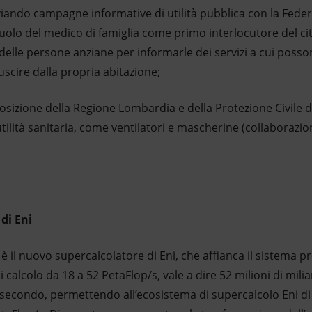
ndo campagne informative di utilità pubblica con la Federa
uolo del medico di famiglia come primo interlocutore del ci
delle persone anziane per informarle dei servizi a cui posso
scire dalla propria abitazione;
ione della Regione Lombardia e della Protezione Civile dive
utilità sanitaria, come ventilatori e mascherine (collaborazio
di Eni
è il nuovo supercalcolatore di Eni, che affianca il sistema 
 calcolo da 18 a 52 PetaFlop/s, vale a dire 52 milioni di milia
secondo, permettendo all’ecosistema di supercalcolo Eni d