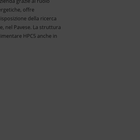
zienda grazie al ruolo
rgetiche, offre
sposizione della ricerca
, nel Pavese. La struttura
 alimentare HPC5 anche in