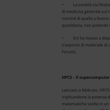
• La società sta finanzia
di medicina generale sul r
nonché di quella a favore 
quotidiana, non potendo u
• Eni ha messo a disposiz
trasporto di materiale di 
Forum).
HPC5 – Il supercomputer 
Lanciato a febbraio, HPC5 
triplicandone la potenza di
matematiche svolte in un 