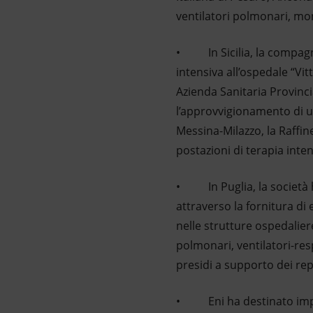
ventilatori polmonari, mon
• In Sicilia, la compagnia
intensiva all’ospedale “Vi
Azienda Sanitaria Provinci
l’approvvigionamento di una
Messina-Milazzo, la Raffine
postazioni di terapia inten
• In Puglia, la società ha
attraverso la fornitura di
nelle strutture ospedalie
polmonari, ventilatori-res
presidi a supporto dei repa
• Eni ha destinato impor