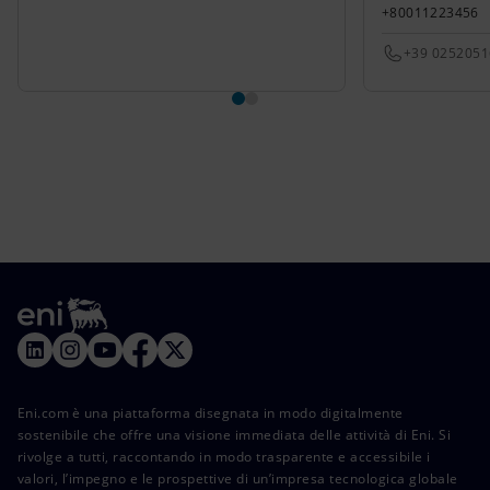
+80011223456
+39 025205
Eni.com è una piattaforma disegnata in modo digitalmente
sostenibile che offre una visione immediata delle attività di Eni. Si
rivolge a tutti, raccontando in modo trasparente e accessibile i
valori, l’impegno e le prospettive di un’impresa tecnologica globale