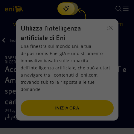
Cerca
VISIONE
AZIONI
PRODOTTI
Utilizza l'intelligenza
artificiale di Eni
Indietro
Media
Comunicati Stampa
Una finestra sul mondo Eni, a tua
Oppure
scopri EnergIA
, la nostra nuova soluzione di intelligenza
disposizione. EnergIA è uno strumento
artificiale.
RAFFINAZIONE E BIORAFFINAZIONE
Visione
Azioni
Prodotti
innovativo basato sulle capacità
RICERCA, SVILUPPO E TECNOLOGIA
SOSTENIBILITÀ
dell’intelligenza artificiale, che può aiutarti
Accordo tra Eni, Città di Torino, GTT e
a navigare tra i contenuti di eni.com,
Mission e valori
Diversificazione energetica
Casa
Amiat: gli autobus torinesi
trovando subito la risposta alle tue
domande.
sperimenteranno un nuovo
Persone e Partnership
Tecnologie per la transizione
Imprese
carburante ecologico
Net Zero
Collaborazioni per l'innovazione
Mobilità
INIZIA ORA
04 luglio 2017 - 13:00 CEST
Modello satellitare
Attività nel mondo