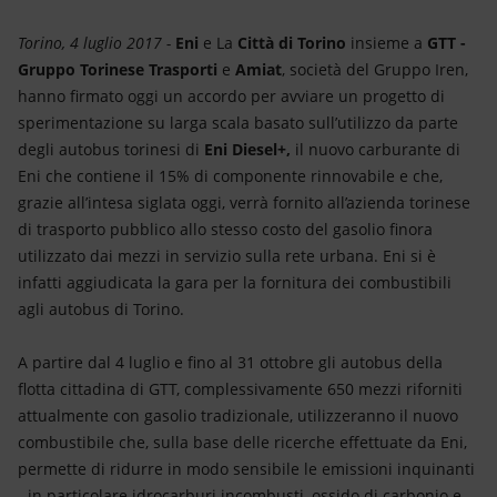
Energia accessibile
Torino, 4 luglio 2017 -
Eni
e La
Città di Torino
insieme a
GTT -
Innovazione
Gruppo Torinese Trasporti
e
Amiat
, società del Gruppo Iren,
hanno firmato oggi un accordo per avviare un progetto di
Scenari energetici
sperimentazione su larga scala basato sull’utilizzo da parte
degli autobus torinesi di
Eni Diesel+,
il nuovo carburante di
Eni che contiene il 15% di componente rinnovabile e che,
grazie all’intesa siglata oggi, verrà fornito all’azienda torinese
di trasporto pubblico allo stesso costo del gasolio finora
utilizzato dai mezzi in servizio sulla rete urbana. Eni si è
infatti aggiudicata la gara per la fornitura dei combustibili
agli autobus di Torino.
A partire dal 4 luglio e fino al 31 ottobre gli autobus della
flotta cittadina di GTT, complessivamente 650 mezzi riforniti
attualmente con gasolio tradizionale, utilizzeranno il nuovo
combustibile che, sulla base delle ricerche effettuate da Eni,
permette di ridurre in modo sensibile le emissioni inquinanti
- in particolare idrocarburi incombusti, ossido di carbonio e