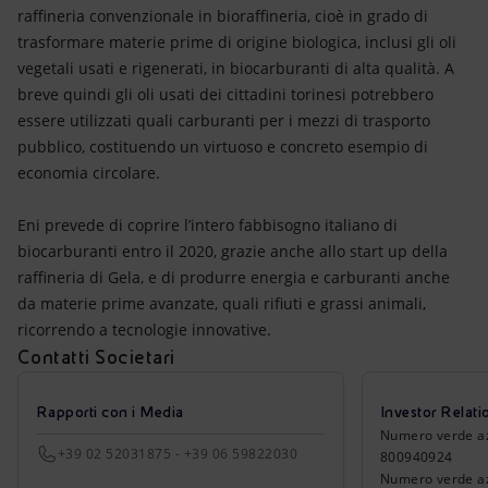
raffineria convenzionale in bioraffineria, cioè in grado di
trasformare materie prime di origine biologica, inclusi gli oli
vegetali usati e rigenerati, in biocarburanti di alta qualità. A
breve quindi gli oli usati dei cittadini torinesi potrebbero
essere utilizzati quali carburanti per i mezzi di trasporto
pubblico, costituendo un virtuoso e concreto esempio di
economia circolare.
Eni prevede di coprire l’intero fabbisogno italiano di
biocarburanti entro il 2020, grazie anche allo start up della
raffineria di Gela, e di produrre energia e carburanti anche
da materie prime avanzate, quali rifiuti e grassi animali,
ricorrendo a tecnologie innovative.
Contatti Societari
Rapporti con i Media
Investor Relati
Numero verde azio
+39 02 52031875 - +39 06 59822030
800940924
Numero verde azi