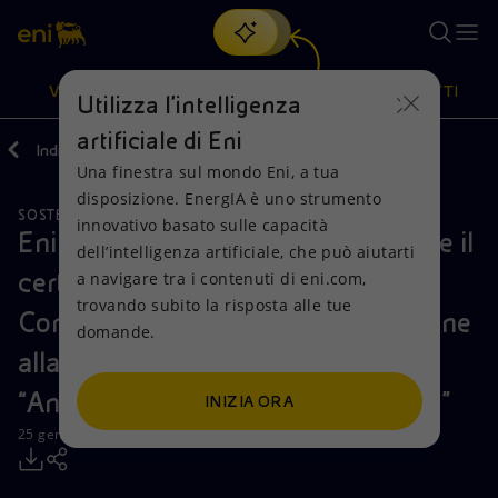
Cerca
VISIONE
AZIONI
PRODOTTI
Utilizza l'intelligenza
artificiale di Eni
Indietro
Media
Comunicati Stampa
Una finestra sul mondo Eni, a tua
Oppure
scopri EnergIA
, la nostra nuova soluzione di intelligenza
disposizione. EnergIA è uno strumento
artificiale.
SOSTENIBILITÀ
Visione
Azioni
Prodotti
innovativo basato sulle capacità
Eni: prima società italiana a ricevere il
dell’intelligenza artificiale, che può aiutarti
certificato di conformità del
a navigare tra i contenuti di eni.com,
Mission e valori
Diversificazione energetica
Casa
trovando subito la risposta alle tue
Compliance Program Anti-Corruzione
domande.
Persone e Partnership
Tecnologie per la transizione
Imprese
alla norma ISO 37001:2016
Net Zero
Collaborazioni per l'innovazione
Mobilità
“Antibribery Management Systems”
INIZIA ORA
25 gennaio 2017 - 12:00 CET
Modello satellitare
Attività nel mondo