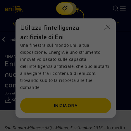
Cerca
VISIONE
AZIONI
PRODOTTI
Utilizza l'intelligenza
artificiale di Eni
Indietro
Media
Comunicati Stampa
Una finestra sul mondo Eni, a tua
Oppure
scopri EnergIA
, la nostra nuova soluzione di intelligenza
disposizione. EnergIA è uno strumento
artificiale.
FINANZA, STRATEGIA E REPORT
Visione
Azioni
Prodotti
innovativo basato sulle capacità
Eni: anticipata la costituzione della
dell’intelligenza artificiale, che può aiutarti
nuova struttura dedicata alla
a navigare tra i contenuti di eni.com,
Mission e valori
Diversificazione energetica
Casa
trovando subito la risposta alle tue
compliance
domande.
Persone e Partnership
Tecnologie per la transizione
Imprese
05 settembre 2016 - 19:42 CEST
Net Zero
Collaborazioni per l'innovazione
Mobilità
INIZIA ORA
Modello satellitare
Attività nel mondo
San Donato Milanese (MI) - Milano, 5 settembre 2016
– In merito