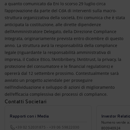
Energia accessibile
a quanto comunicato da Eni lo scorso 29 luglio circa
l’approvazione da parte del CdA di interventi sulla macro-
Innovazione
struttura organizzativa della società, Eni comunica che è stata
anticipata la costituzione, alle dirette dipendenze
Scenari energetici
dell’Amministratore Delegato, della Direzione Compliance
Integrata, originariamente prevista entro dicembre di questo
anno. La struttura avrà la responsabilità della compliance
legale (riguardante la responsabilità amministrativa di
impresa, il Codice Etico, l’Antibribery, l’Antitrust, la privacy, la
protezione del consumatore e le financial regulations) e
opererà dal 12 settembre prossimo. Contestualmente sarà
avviato un progetto aziendale per proseguire
nell’individuazione e sviluppo di azioni di miglioramento
dell'efficacia complessiva dei processi di compliance.
Contatti Societari
Rapporti con i Media
Investor Relati
Numero verde azio
+39 02 52031875 - +39 06 59822030
800940924