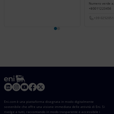
Numero verde azi
+80011223456
+39 025205
Eni.com è una piattaforma disegnata in modo digitalmente
sostenibile che offre una visione immediata delle attività di Eni. Si
rivolge a tutti, raccontando in modo trasparente e accessibile i