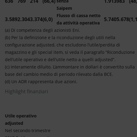
636
769
214
(66,4)
1.913
983
(48
senza
Saipem
Flusso di cassa netto
3.589
2.304
3.374
(6,0)
5.740
5.678
(1,
da attività operativa
(a) Di competenza degli azionisti Eni.
(b) Per la definizione e la riconduzione degli utili nella
configurazione adjusted, che escludono l’utile/perdita di
magazzino e gli special item, si veda il paragrafo “Riconduzione
dell’utile operativo e dell’utile netto a quelli adjusted”.
(c) Interamente diluito. L’ammontare in dollari è convertito sulla
base del cambio medio di periodo rilevato dalla BCE.
(d) Un ADR rappresenta due azioni.
Highlight finanziari
Utile operativo
adjusted
Nel secondo trimestre