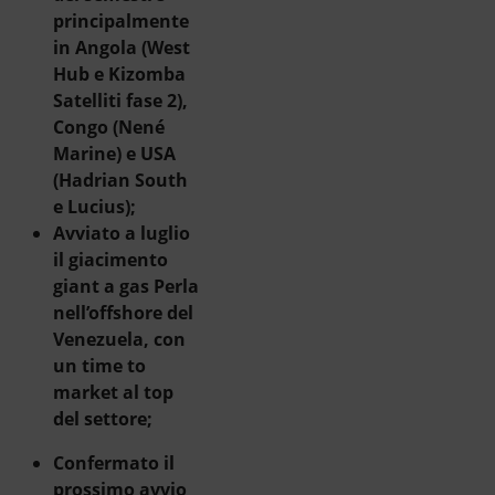
principalmente
in Angola (West
Hub e Kizomba
Satelliti fase 2),
Congo (Nené
Marine) e USA
(Hadrian South
e Lucius);
Avviato a luglio
il giacimento
giant a gas Perla
nell’offshore del
Venezuela, con
un time to
market al top
del settore;
Confermato il
prossimo avvio