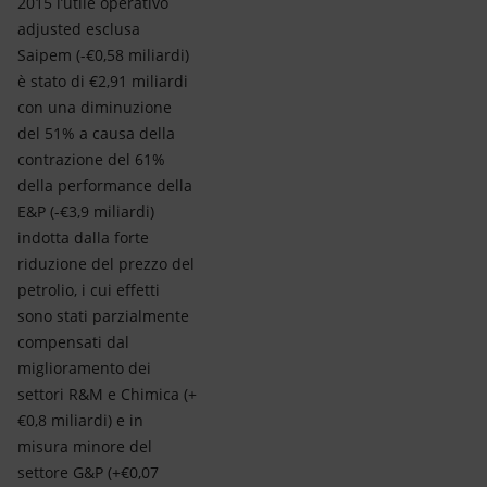
2015 l’utile operativo
adjusted esclusa
Saipem (-€0,58 miliardi)
è stato di €2,91 miliardi
con una diminuzione
del 51% a causa della
contrazione del 61%
della performance della
E&P (-€3,9 miliardi)
indotta dalla forte
riduzione del prezzo del
petrolio, i cui effetti
sono stati parzialmente
compensati dal
miglioramento dei
settori R&M e Chimica (+
€0,8 miliardi) e in
misura minore del
settore G&P (+€0,07