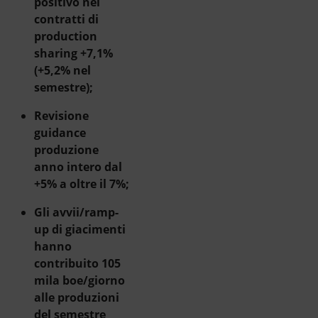
positivo nei
contratti di
production
sharing +7,1%
(+5,2% nel
semestre);
Revisione
guidance
produzione
anno intero dal
+5% a oltre il 7%;
Gli avvii/ramp-
up di giacimenti
hanno
contribuito 105
mila boe/giorno
alle produzioni
del semestre