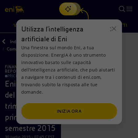
Cerca
VISIONE
AZIONI
PRODOTTI
Utilizza l'intelligenza
artificiale di Eni
Indietro
Media
Una finestra sul mondo Eni, a tua
Comunicati Stampa
Oppure
scopri EnergIA
, la nostra nuova soluzione di intelligenza
disposizione. EnergIA è uno strumento
artificiale.
Visione
Azioni
Prodotti
innovativo basato sulle capacità
FINANZA, STRATEGIA E
dell’intelligenza artificiale, che può aiutarti
REPORT
PRICE SENSITIVE
a navigare tra i contenuti di eni.com,
Mission e valori
Diversificazione energetica
Casa
Eni: risultati
trovando subito la risposta alle tue
domande.
Persone e Partnership
Tecnologie per la transizione
Imprese
del secondo
trimestre e del
Net Zero
Collaborazioni per l'innovazione
Mobilità
INIZIA ORA
primo
Modello satellitare
Attività nel mondo
semestre 2015
30 luglio 2015 - 07:45 CEST