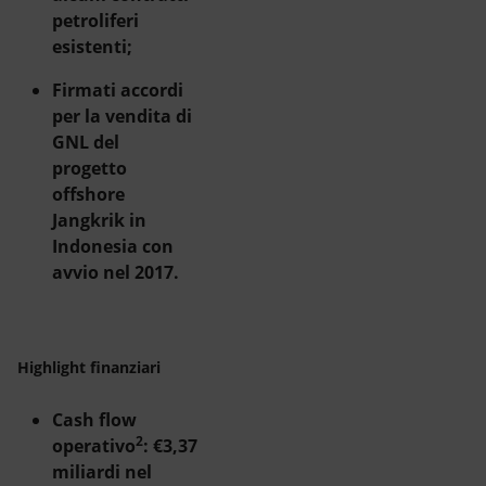
petroliferi
esistenti;
Firmati accordi
per la vendita di
GNL del
progetto
offshore
Jangkrik in
Indonesia con
avvio nel 2017.
Highlight finanziari
Cash flow
2
operativo
: €3,37
miliardi nel