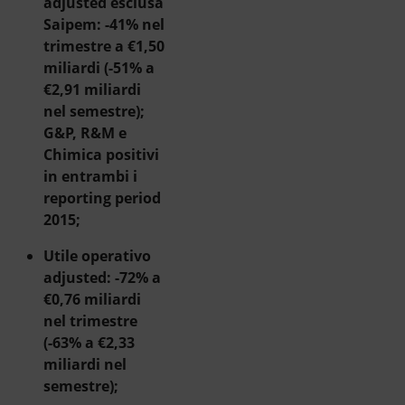
adjusted esclusa
Saipem: -41% nel
trimestre a €1,50
miliardi (-51% a
€2,91 miliardi
nel semestre);
G&P, R&M e
Chimica positivi
in entrambi i
reporting period
2015;
Utile operativo
adjusted: -72% a
€0,76 miliardi
nel trimestre
(-63% a €2,33
miliardi nel
semestre);