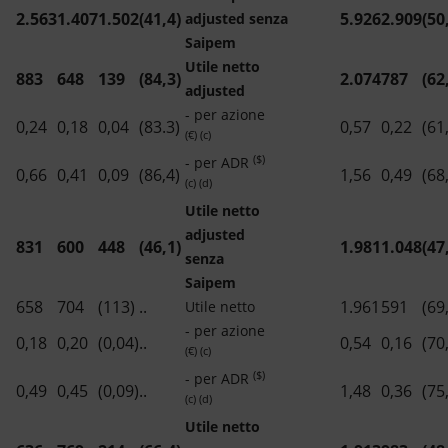
2.563
1.407
1.502
(41,4)
5.926
2.909
(50
adjusted senza
Saipem
Utile netto
883
648
139
(84,3)
2.074
787
(62
adjusted
- per azione
0,24
0,18
0,04
(83.3)
0,57
0,22
(61
(€) (c)
($)
- per ADR
0,66
0,41
0,09
(86,4)
1,56
0,49
(68
(c) (d)
Utile netto
adjusted
831
600
448
(46,1)
1.981
1.048
(47
senza
Saipem
658
704
(113)
..
1.961
591
(69
Utile netto
- per azione
0,18
0,20
(0,04)
..
0,54
0,16
(70
(€) (c)
($)
- per ADR
0,49
0,45
(0,09)
..
1,48
0,36
(75
(c) (d)
Utile netto