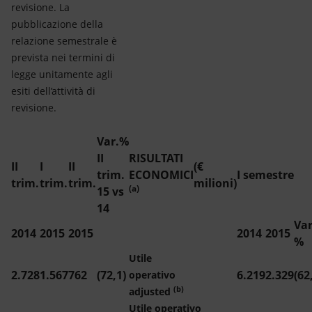
revisione. La
pubblicazione della
relazione semestrale è
prevista nei termini di
legge unitamente agli
esiti dell’attività di
revisione.
Var.%
II
RISULTATI
II
I
II
(€
trim.
ECONOMICI
I semestre
trim.
trim.
trim.
milioni)
(a)
15 vs
14
Var
2014
2015
2015
2014
2015
%
Utile
2.728
1.567
762
(72,1)
6.219
2.329
(62
operativo
(b)
adjusted
Utile operativo