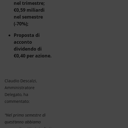
nel trimestre;
€0,59 miliardi
nel semestre
(-70%);
Proposta di
acconto
dividendo di
€0,40 per azione.
Claudio Descalzi,
Amministratore
Delegato, ha
commentato:
"Nel primo semestre di
quest’anno abbiamo