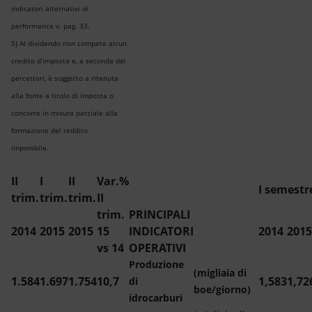
indicatori alternativi di
performance v. pag. 33.
5) Al dividendo non compete alcun
credito d’imposta e, a seconda dei
percettori, è soggetto a ritenuta
alla fonte a titolo di imposta o
concorre in misura parziale alla
formazione del reddito
imponibile.
II
I
II
Var.%
I semestr
trim.
trim.
trim.
II
trim.
PRINCIPALI
2014
2015
2015
15
INDICATORI
2014
2015
vs 14
OPERATIVI
Produzione
(migliaia di
1.584
1.697
1.754
10,7
1,583
1,72
di
boe/giorno)
idrocarburi