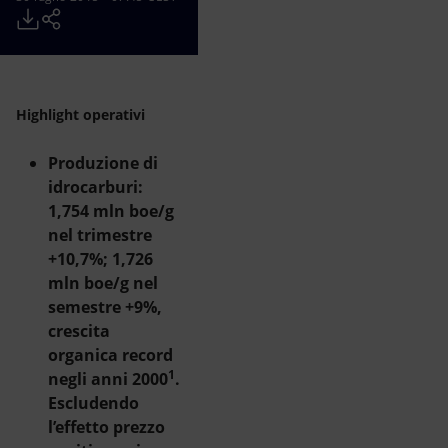
Energia accessibile
Innovazione
Scenari energetici
Highlight operativi
Produzione di
idrocarburi:
1,754 mln boe/g
nel trimestre
+10,7%; 1,726
mln boe/g nel
semestre +9%,
crescita
organica record
1
negli anni 2000
.
Escludendo
l’effetto prezzo