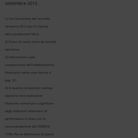
settembre 2015.
1) Con l’eccezione del secondo
semestre 2012 per la ripresa
della produzione libica.
2) Flusso di cassa netto da attività
operativa.
3) Informazioni sulla
composizione dell’indebitamento
finanziario netto sono fornite a
pag. 33.
4) In questo comunicato stampa
apposite note esplicative
illustrano contenuto e significato
degli indicatori alternativi di
performance in linea con la
raccomandazione del CESR/05-
178b. Per la definizione di questi