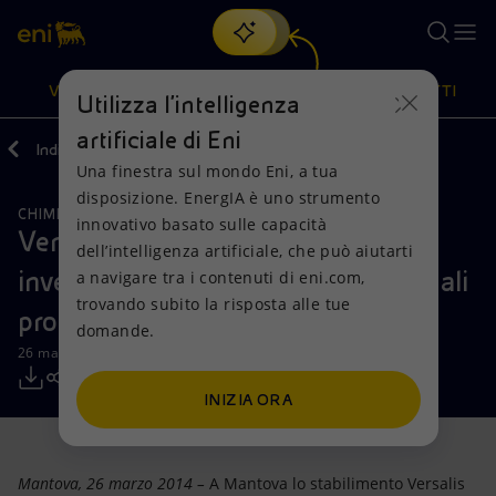
Cerca
VISIONE
AZIONI
PRODOTTI
Utilizza l'intelligenza
artificiale di Eni
Indietro
Media
Comunicati Stampa
Una finestra sul mondo Eni, a tua
Oppure
scopri EnergIA
, la nostra nuova soluzione di intelligenza
disposizione. EnergIA è uno strumento
artificiale.
CHIMICA
INIZIATIVE PER I TERRITORI
Visione
Azioni
Prodotti
innovativo basato sulle capacità
Versalis Mantova: 125 milioni di
dell’intelligenza artificiale, che può aiutarti
investimenti per consolidare le attuali
a navigare tra i contenuti di eni.com,
Mission e valori
Diversificazione energetica
Casa
trovando subito la risposta alle tue
produzioni e ampliare la ricerca
domande.
Persone e Partnership
Tecnologie per la transizione
Imprese
26 marzo 2014 - 19:30 CET
Net Zero
Collaborazioni per l'innovazione
Mobilità
INIZIA ORA
Modello satellitare
Attività nel mondo
Mantova, 26 marzo 2014 –
A Mantova lo stabilimento Versalis