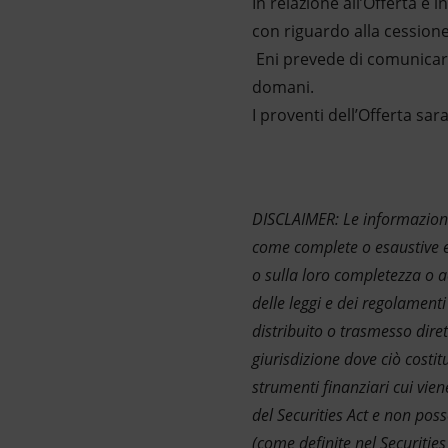
In relazione all’Offerta e
con riguardo alla cessione 
Eni prevede di comunicare 
domani.
I proventi dell’Offerta sar
DISCLAIMER:
Le informazion
come complete o esaustive e 
o sulla loro completezza o 
delle leggi e dei regolament
distribuito o trasmesso dire
giurisdizione dove ciò costit
strumenti finanziari cui vien
del Securities Act e non poss
(come definite nel Securities