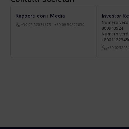
Rapporti con i Media
Investor Re
Numero verde a
+39 02 52031875 - +39 06 59822030
800940924
Numero verde 
+8001122345
+39 025205