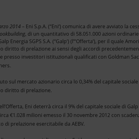
marzo 2014
– Eni S.p.A. (“Eni‘) comunica di avere avviato la ce
bookbuilding
, di un quantitativo di 58.051.000 azioni ordinarie (l
Galp Energia SGPS S.A. (“Galp‘) (l’“Offerta‘), per il quale Amor
io diritto di prelazione ai sensi degli accordi precedenteme
e presso investitori istituzionali qualificati con Goldman S
ners.
uto sul mercato azionario circa lo 0,34% del capitale sociale 
o diritto di prelazione.
l’Offerta, Eni deterrà circa il 9% del capitale sociale di Galp 
circa €1.028 milioni emesso il 30 novembre 2012 con scade
tto di prelazione esercitabile da AEBV.