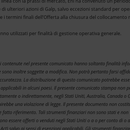
 in linea con la prassi di mercato, Eni ha convenuto un period
di ulteriori azioni di Galp, salvo eccezioni standard per oper
i termini finali dell’Offerta alla chiusura del collocamento n
anno utilizzati per finalità di gestione operativa generale.
i contenute nel presente comunicato hanno soltanto finalità inf
sono inoltre soggette a modifica. Non potrà pertanto farsi affid
accuratezza.
La distribuzione di questo comunicato potrebbe essere
i applicabili in alcuni paesi. Il presente comunicato stampa non 
ttamente o indirettamente, negli Stati Uniti, Australia, Canada o
uirebbe una violazione di legge
. Il presente documento non costitu
e fatto riferimento. Tali strumenti finanziari non sono stati e non 
ono essere offerti o venduti negli Stati Uniti o a o per conto di o 
 Act) salvo ai sensi di esenzioni applicabili. Gli strumenti finanzi