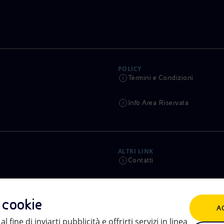
POLICY
Termini e Condizioni
Info Area Riservata
ALTRI LINK
Contatti
Calendario
i cookie
A
Aste e Bandi
l fine di inviarti pubblicità e offrirti servizi in linea