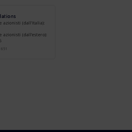
lations
zionisti (dall’Italia):
azionisti (dall’estero):
6
1651