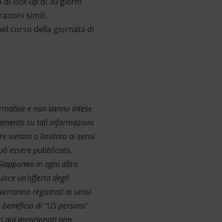
o di
lock-up
di 30 giorni
azioni simili.
el corso della giornata di
ormative e non vanno intese
amento su tali informazioni
 vietata o limitata ai sensi
può essere pubblicato,
 Giappone
o in ogni altra
isce un'offerta degli
verranno registrati ai sensi
a beneficio di
“
US persons
‘
ari qui menzionati non