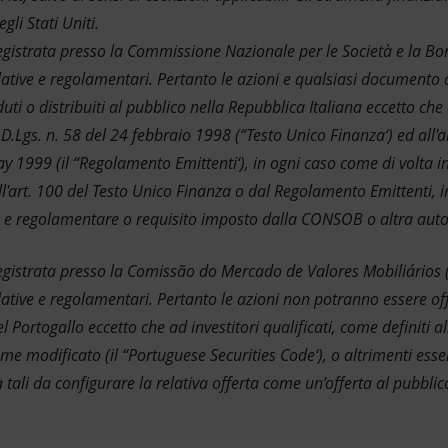
gli Stati Uniti.
registrata presso la Commissione Nazionale per le Società e la 
islative e regolamentari. Pertanto le azioni e qualsiasi documento 
ti o distribuiti al pubblico nella Repubblica Italiana eccetto che a
l D.Lgs. n. 58 del 24 febbraio 1998 (“Testo Unico Finanza‘) ed all'
999 (il “Regolamento Emittenti‘), in ogni caso come di volta in 
ll'art. 100 del Testo Unico Finanza o dal Regolamento Emittenti, in
 e regolamentare o requisito imposto dalla CONSOB o altra autor
registrata presso la Comissão do Mercado de Valores Mobiliário
slative e regolamentari. Pertanto le azioni non potranno essere off
 Portogallo eccetto che ad investitori qualificati, come definiti al
 modificato (il “Portuguese Securities Code‘), o altrimenti esser
tali da configurare la relativa offerta come un’offerta al pubblic