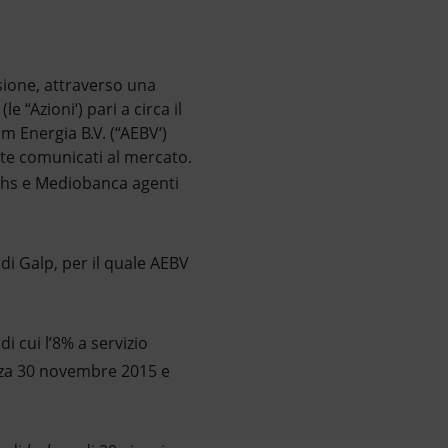
ssione, attraverso una
e “Azioni‘) pari a circa il
im Energia B.V. (“AEBV‘)
nte comunicati al mercato.
achs e Mediobanca agenti
di Galp, per il quale AEBV
di cui l’8% a servizio
nza 30 novembre 2015 e