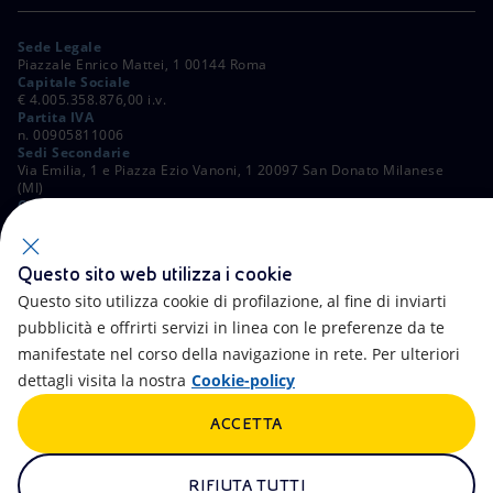
Sede Legale
Piazzale Enrico Mattei, 1 00144 Roma
Capitale Sociale
€ 4.005.358.876,00 i.v.
Partita IVA
n. 00905811006
Sedi Secondarie
Via Emilia, 1 e Piazza Ezio Vanoni, 1 20097 San Donato Milanese
(MI)
C. Fiscale e Registro Imprese di Roma
n. 00484960588
ALTRI LINK
Questo sito web utilizza i cookie
Contatti
FAQ
Questo sito utilizza cookie di profilazione, al fine di inviarti
pubblicità e offrirti servizi in linea con le preferenze da te
Accessibilità
Calendario
manifestate nel corso della navigazione in rete. Per ulteriori
dettagli visita la nostra
Cookie-policy
Newsletter
Intelligenza artificiale
ACCETTA
Aste e Bandi
Truffe e Phishing
Whistleblowing
eniSpace
RIFIUTA TUTTI