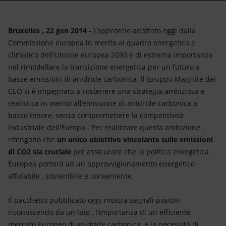
Energia accessibile
Innovazione
Bruxelles , 22 gen 2014
- L'approccio adottato oggi dalla
Commissione europea in merito al quadro energetico e
Scenari energetici
climatico dell'Unione europea 2030 è di estrema importanza
nel rimodellare la transizione energetica per un futuro a
basse emissioni di anidride carbonica. Il Gruppo Magritte dei
CEO si è impegnato a sostenere una strategia ambiziosa e
realistica in merito all’emissione di anidride carbonica a
basso tenore, senza compromettere la competitività
industriale dell'Europa . Per realizzare questa ambizione ,
ritengono che
un unico obiettivo vincolante
sulle emissioni
di CO2 sia cruciale
per assicurare che la politica energetica
Europea porterà ad un approvvigionamento energetico
affidabile , sostenibile e conveniente.
Il pacchetto pubblicato oggi mostra segnali positivi
riconoscendo da un lato , l'importanza di un efficiente
mercato Europeo di anidride carbonica, e la necessità di