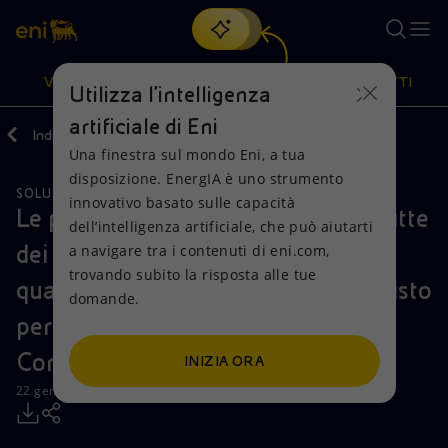
Cerca
VISIONE
AZIONI
PRODOTTI
Utilizza l'intelligenza
artificiale di Eni
Indietro
Media
Comunicati Stampa
Una finestra sul mondo Eni, a tua
Oppure
scopri EnergIA
, la nostra nuova soluzione di intelligenza
disposizione. EnergIA è uno strumento
artificiale.
SOLUZIONI AMBIENTALI
SOSTENIBILITÀ
Visione
Azioni
Prodotti
innovativo basato sulle capacità
Le prime reazioni del Gruppo Magritte
dell’intelligenza artificiale, che può aiutarti
dei CEO sul pacchetto relativo al
a navigare tra i contenuti di eni.com,
Mission e valori
Diversificazione energetica
Casa
trovando subito la risposta alle tue
quadro energetico e climatico previsto
domande.
Persone e Partnership
Tecnologie per la transizione
Imprese
per il 2030 pubblicato oggi dalla
Net Zero
Collaborazioni per l'innovazione
Mobilità
Commissione Europea
INIZIA ORA
22 gennaio 2014 - 17:35 CET
Modello satellitare
Attività nel mondo