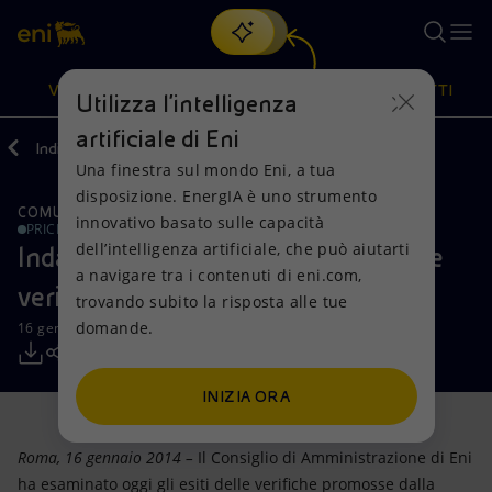
Cerca
VISIONE
AZIONI
PRODOTTI
Utilizza l'intelligenza
artificiale di Eni
Indietro
Media
Comunicati Stampa
Una finestra sul mondo Eni, a tua
Oppure
scopri EnergIA
, la nostra nuova soluzione di intelligenza
disposizione. EnergIA è uno strumento
artificiale.
COMUNICAZIONI CDA
Visione
Azioni
Prodotti
innovativo basato sulle capacità
PRICE SENSITIVE
dell’intelligenza artificiale, che può aiutarti
Indagini Algeria: CdA Eni esamina le
a navigare tra i contenuti di eni.com,
Mission e valori
Diversificazione energetica
Casa
verifiche eseguite da soggetti terzi
trovando subito la risposta alle tue
domande.
16 gennaio 2014 - 14:37 CET
Persone e Partnership
Tecnologie per la transizione
Imprese
Net Zero
Collaborazioni per l'innovazione
Mobilità
INIZIA ORA
Modello satellitare
Attività nel mondo
Roma, 16 gennaio 2014 –
Il Consiglio di Amministrazione di Eni
ha esaminato oggi gli esiti delle verifiche promosse dalla