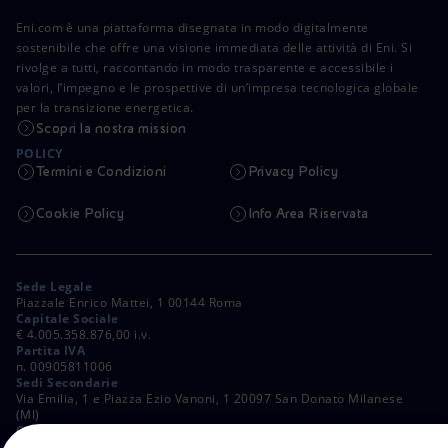
Eni.com è una piattaforma disegnata in modo digitalmente
sostenibile che offre una visione immediata delle attività di Eni. Si
rivolge a tutti, raccontando in modo trasparente e accessibile i
valori, l’impegno e le prospettive di un’impresa tecnologica globale
per la transizione energetica.
Scopri la nostra mission
POLICY
Termini e Condizioni
Privacy Policy
Cookie Policy
Info Area Riservata
Sede Legale
Piazzale Enrico Mattei, 1 00144 Roma
Capitale Sociale
€ 4.005.358.876,00 i.v.
Partita IVA
n. 00905811006
Sedi Secondarie
Via Emilia, 1 e Piazza Ezio Vanoni, 1 20097 San Donato Milanese
(MI)
C. Fiscale e Registro Imprese di Roma
n. 00484960588