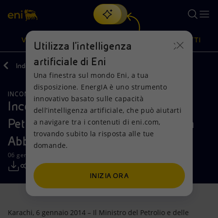
Cerca
VISIONE
AZIONI
PRODOTTI
Utilizza l'intelligenza
artificiale di Eni
Indietro
Media
Comunicati Stampa
Una finestra sul mondo Eni, a tua
Oppure
scopri EnergIA
, la nostra nuova soluzione di intelligenza
disposizione. EnergIA è uno strumento
artificiale.
INCONTRI E ACCORDI
RISORSE NATURALI
Visione
Azioni
Prodotti
innovativo basato sulle capacità
Incontro di lavoro tra il Ministro del
dell’intelligenza artificiale, che può aiutarti
Petrolio pakistano, Shahid Khaqqan
a navigare tra i contenuti di eni.com,
Mission e valori
Diversificazione energetica
Casa
trovando subito la risposta alle tue
Abbasi, e l’AD di Eni, Paolo Scaroni
domande.
Persone e Partnership
Tecnologie per la transizione
Imprese
06 gennaio 2014 - 15:30 CET
Net Zero
Collaborazioni per l'innovazione
Mobilità
INIZIA ORA
Modello satellitare
Attività nel mondo
Karachi, 6 gennaio 2014 – Il Ministro del Petrolio e delle