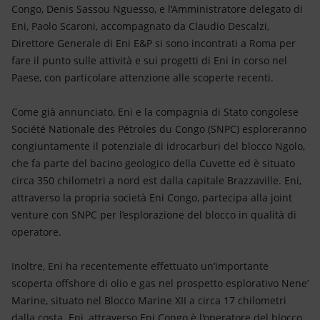
Energia accessibile
Congo, Denis Sassou Nguesso, e l’Amministratore delegato di
Eni, Paolo Scaroni, accompagnato da Claudio Descalzi,
Innovazione
Direttore Generale di Eni E&P si sono incontrati a Roma per
fare il punto sulle attività e sui progetti di Eni in corso nel
Scenari energetici
Paese, con particolare attenzione alle scoperte recenti.
Come già annunciato, Eni e la compagnia di Stato congolese
Société Nationale des Pétroles du Congo (SNPC) esploreranno
congiuntamente il potenziale di idrocarburi del blocco Ngolo,
che fa parte del bacino geologico della Cuvette ed è situato
circa 350 chilometri a nord est dalla capitale Brazzaville. Eni,
attraverso la propria società Eni Congo, partecipa alla joint
venture con SNPC per l’esplorazione del blocco in qualità di
operatore.
Inoltre, Eni ha recentemente effettuato un’importante
scoperta offshore di olio e gas nel prospetto esplorativo Nene’
Marine, situato nel Blocco Marine XII a circa 17 chilometri
dalla costa. Eni, attraverso Eni Congo è l'operatore del blocco