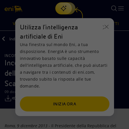
Cerca
VISIONE
AZIONI
PRODOTTI
Utilizza l'intelligenza
artificiale di Eni
Indietro
Media
Comunicati Stampa
Una finestra sul mondo Eni, a tua
Oppure
scopri EnergIA
, la nostra nuova soluzione di intelligenza
disposizione. EnergIA è uno strumento
artificiale.
INCONTRI E ACCORDI
Visione
Azioni
Prodotti
innovativo basato sulle capacità
Incontro di lavoro tra il Presidente
dell’intelligenza artificiale, che può aiutarti
della Repubblica del Congo e Paolo
a navigare tra i contenuti di eni.com,
Mission e valori
Diversificazione energetica
Casa
trovando subito la risposta alle tue
Scaroni
domande.
Persone e Partnership
Tecnologie per la transizione
Imprese
09 dicembre 2013 - 10:36 CET
Net Zero
Collaborazioni per l'innovazione
Mobilità
INIZIA ORA
Modello satellitare
Attività nel mondo
Roma, 9 dicembre 2013
- Il Presidente della Repubblica del