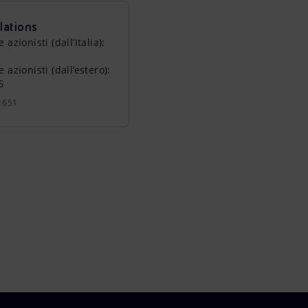
lations
zionisti (dall’Italia):
azionisti (dall’estero):
6
1651