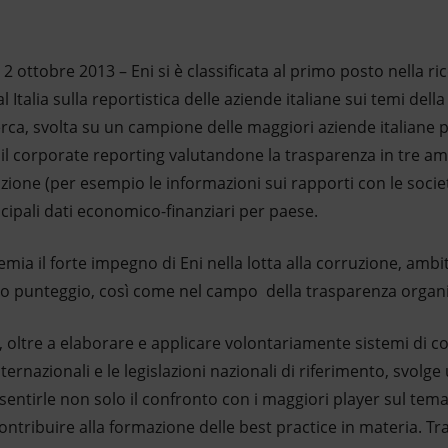
2 ottobre 2013 – Eni si è classificata al primo posto nella r
Italia sulla reportistica delle aziende italiane sui temi dell
cerca, svolta su un campione delle maggiori aziende italiane p
 il corporate reporting valutandone la trasparenza in tre am
azione (per esempio le informazioni sui rapporti con le socie
ncipali dati economico-finanziari per paese.
premia il forte impegno di Eni nella lotta alla corruzione, ambit
imo punteggio, così come nel campo della trasparenza organi
ni, oltre a elaborare e applicare volontariamente sistemi di c
ternazionali e le legislazioni nazionali di riferimento, svolge 
entirle non solo il confronto con i maggiori player sul tema 
ntribuire alla formazione delle best practice in materia. Tra 