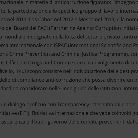
ternazionale in materia di anticorruzione figurano: l’impegno 
e, la partecipazione allo specifico gruppo di lavoro interna
es nel 2011, Los Cabos nel 2012 e Mosca nel 2013, e la nomi
 del Board del PACI (Partnering Against Corruption Initiative
lo mondiale impegnate nella lotta del settore privato contro 
rca internazionale con ISPAC (International Scientific and P
ions Crime Prevention and Criminal Justice Programme), con
s Office on Drugs and Crime) e con il coinvolgimento di cin
livello, il cui scopo consiste nell’individuazione delle best pr
dello di compliance anti-corruzione che possa divenire un pu
dard da considerare nelle linee guida delle istituzioni intern
ni un dialogo proficuo con Transparency International e aderis
tiative (EITI), l’iniziativa internazionale che vede coinvolti g
rasparenza e il buon governo delle rendite provenienti dal s