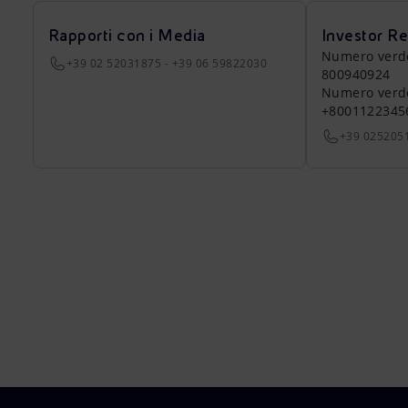
Rapporti con i Media
Investor Re
Numero verde a
+39 02 52031875 - +39 06 59822030
800940924
Numero verde 
+8001122345
+39 025205