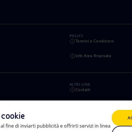
POLICY
Termini e Condizioni
Info Area Riservata
ALTRI LINK
Contatti
Calendario
i cookie
A
Aste e Bandi
l fine di inviarti pubblicità e offrirti servizi in linea