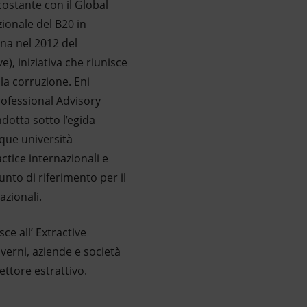
costante con il Global
zionale del B20 in
na nel 2012 del
), iniziativa che riunisce
la corruzione. Eni
rofessional Advisory
dotta sotto l’egida
que università
actice internazionali e
nto di riferimento per il
azionali.
ce all’ Extractive
overni, aziende e società
ettore estrattivo.