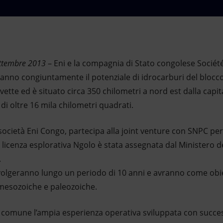
ettembre 2013
– Eni e la compagnia di Stato congolese Sociét
nno congiuntamente il potenziale di idrocarburi del blocco
tte ed è situato circa 350 chilometri a nord est dalla capital
di oltre 16 mila chilometri quadrati.
 società Eni Congo, partecipa alla joint venture con SNPC per
a licenza esplorativa Ngolo è stata assegnata dal Ministero 
.
i svolgeranno lungo un periodo di 10 anni e avranno come ob
mesozoiche e paleozoiche.
comune l’ampia esperienza operativa sviluppata con succes