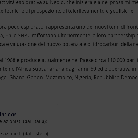
’attività esplorativa su Ngolo, che inizierà già nei prossimi me
ate tecniche di prospezione, di telerilevamento e geofisiche.
inora poco esplorato, rappresenta uno dei nuovi temi di front
tiva, Eni e SNPC rafforzano ulteriormente la loro partnershi
erca e valutazione del nuovo potenziale di idrocarburi della r
l 1968 e produce attualmente nel Paese circa 110.000 barili 
ente nell'Africa Subsahariana dagli anni '60 ed è operativa in
ngo, Ghana, Gabon, Mozambico, Nigeria, Repubblica Democr
lations
zionisti (dall’Italia):
azionisti (dall’estero):