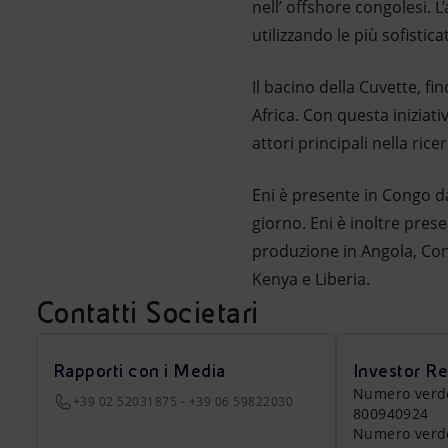
nell’ offshore congolesi. L
utilizzando le più sofistic
Il bacino della Cuvette, f
Africa. Con questa inizia
attori principali nella ric
Eni è presente in Congo da
giorno. Eni è inoltre pres
produzione in Angola, Co
Kenya e Liberia.
Contatti Societari
Rapporti con i Media
Investor Re
Numero verde a
+39 02 52031875 - +39 06 59822030
800940924
Numero verde 