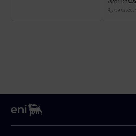
+8001122345
+39 025205