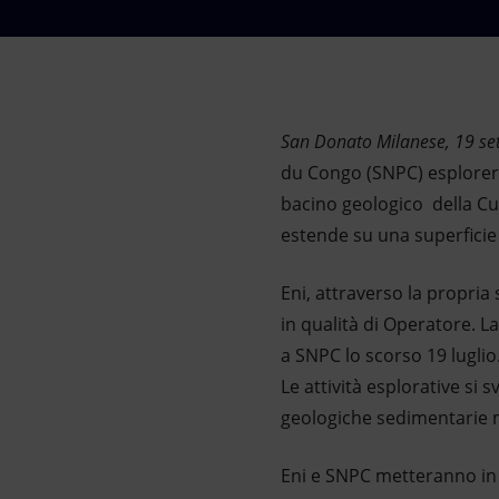
Market Abuse
San Donato Milanese, 19 s
du Congo (SNPC) esplorera
bacino geologico della Cuve
estende su una superficie 
Eni, attraverso la propria
in qualità di Operatore. L
a SNPC lo scorso 19 luglio
Le attività esplorative s
geologiche sedimentarie 
Eni e SNPC metteranno in 