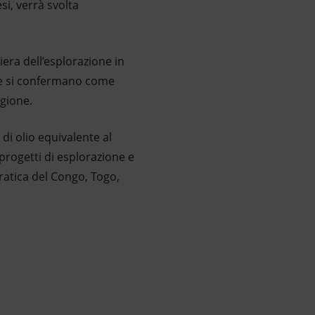
si, verrà svolta
iera dell’esplorazione in
p e si confermano come
egione.
di olio equivalente al
 progetti di esplorazione e
atica del Congo, Togo,