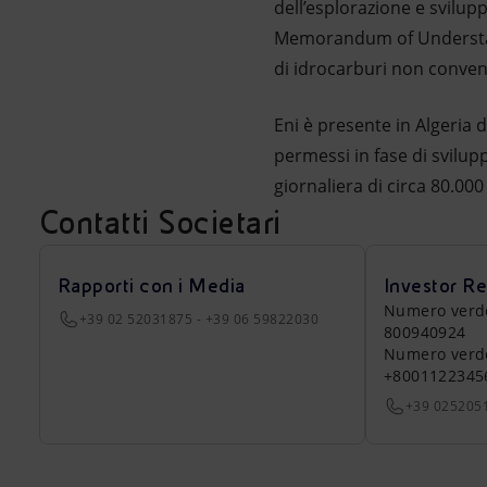
dell’esplorazione e svilup
Memorandum of Understand
di idrocarburi non conven
Eni è presente in Algeria 
permessi in fase di svilup
giornaliera di circa 80.000 
Contatti Societari
Rapporti con i Media
Investor Re
Numero verde a
+39 02 52031875 - +39 06 59822030
800940924
Numero verde 
+8001122345
+39 025205