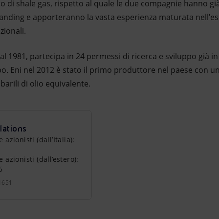
po di shale gas, rispetto al quale le due compagnie hanno già
ing e apporteranno la vasta esperienza maturata nell'es
zionali.
dal 1981, partecipa in 24 permessi di ricerca e sviluppo già i
po. Eni nel 2012 è stato il primo produttore nel paese con 
barili di olio equivalente.
lations
zionisti (dall’Italia):
azionisti (dall’estero):
6
1651