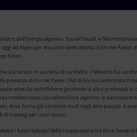
 Ministro dell’Energia algerino, Youcef Yousfi, e l’Amministrat
 oggi ad Algeri per discutere delle attività di Eni nel Paese, 
ppi futuri.
che si è tenuto in un clima di cordialità, il Ministro ha cond
la presenza di Eni nel Paese. L’AD di Eni ha confermato l’int
esplorative sia nell’offshore (profondo e ultra profondo) in c
ea mediterranea, sia nell’onshore algerino, in particolare nel
geri, dove Eni ha già condotto studi negli anni passati. A que
 di training per i suoi tecnici.
diviso i futuri sviluppi della cooperazione tra Eni e Sonatrac