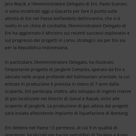
Energia accessibile
Jero Wacik, e l'Amministratore Delegato di Eni, Paolo Scaroni,
si sono incontrati oggi a Giacarta per fare il punto sulle
Innovazione
attività di Eni nel Paese.Nell’ambito dell’incontro, che si è
svolto in un clima di cordialità, l’Amministratore Delegato di
Scenari energetici
Eni ha aggiornato il Ministro sui recenti successi esplorativi e
sul progresso dei progetti in corso, strategici sia per Eni sia
per la Repubblica Indonesiana.
In particolare, l’Amministratore Delegato, ha illustrato
l’importante progetto di Jangkrik Complex, operato da Eni e
ubicato nelle acque profonde del Kalimantan orientale, la cui
entrata in produzione è prevista in meno di 7 anni dalla
scoperta. Eni partecipa, inoltre, allo sviluppo di ingenti riserve
di gas localizzate nei blocchi di Ganal e Rapak, vicini alle
scoperte di Jangkrik. La produzione di gas attesa dai progetti
sarà inviata all’esistente impianto di liquefazione di Bontang.
Eni detiene nel Paese 13 permessi, di cui 9 in qualità di
operatore, localizzati nei bacini petroliferi di Tarakan e Kutei