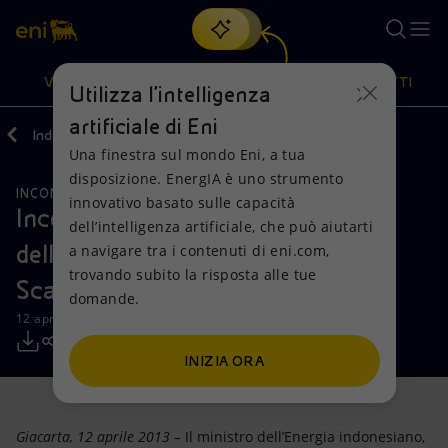
Cerca
VISIONE
AZIONI
PRODOTTI
Utilizza l'intelligenza
artificiale di Eni
Indietro
Media
Comunicati Stampa
Una finestra sul mondo Eni, a tua
Oppure
scopri EnergIA
, la nostra nuova soluzione di intelligenza
disposizione. EnergIA è uno strumento
artificiale.
INCONTRI E ACCORDI
Visione
Azioni
Prodotti
innovativo basato sulle capacità
Incontro di lavoro tra il ministro
dell’intelligenza artificiale, che può aiutarti
dell'Energia indonesiano e Paolo
a navigare tra i contenuti di eni.com,
Mission e valori
Diversificazione energetica
Casa
trovando subito la risposta alle tue
Scaroni
domande.
Persone e Partnership
Tecnologie per la transizione
Imprese
12 aprile 2013 - 11:30 CEST
Net Zero
Collaborazioni per l'innovazione
Mobilità
INIZIA ORA
Modello satellitare
Attività nel mondo
Giacarta, 12 aprile 2013 –
Il ministro dell’Energia indonesiano,