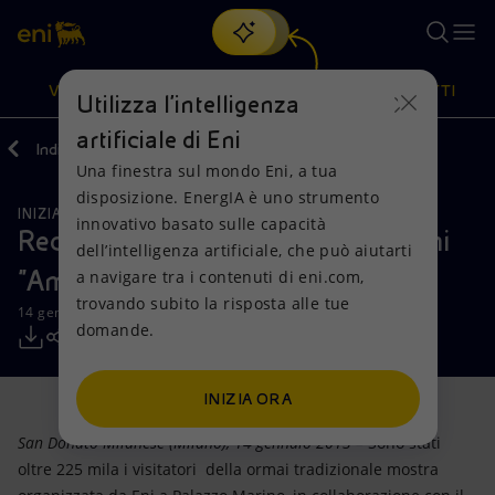
Cerca
VISIONE
AZIONI
PRODOTTI
Utilizza l'intelligenza
artificiale di Eni
Indietro
Media
Comunicati Stampa
Una finestra sul mondo Eni, a tua
Oppure
scopri EnergIA
, la nostra nuova soluzione di intelligenza
disposizione. EnergIA è uno strumento
artificiale.
INIZIATIVE PER I TERRITORI
Visione
Azioni
Prodotti
innovativo basato sulle capacità
Record di visitatori per la mostra Eni
dell’intelligenza artificiale, che può aiutarti
"Amore e Psiche"
a navigare tra i contenuti di eni.com,
Mission e valori
Diversificazione energetica
Casa
trovando subito la risposta alle tue
14 gennaio 2013 - 11:05 CET
domande.
Persone e Partnership
Tecnologie per la transizione
Imprese
Net Zero
Collaborazioni per l'innovazione
Mobilità
INIZIA ORA
San Donato Milanese (Milano), 14 gennaio 2013 –
Sono stati
Modello satellitare
Attività nel mondo
oltre 225 mila i visitatori della ormai tradizionale mostra