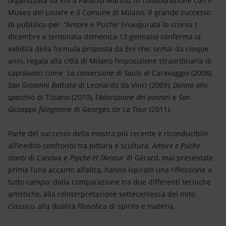
organizzata da Eni a Palazzo Marino, in collaborazione con il
Energia accessibile
Museo del Louvre e il Comune di Milano. Il grande successo
di pubblico per “Amore e Psiche‘ (inaugurata lo scorso 1
Innovazione
dicembre e terminata domenica 13 gennaio) conferma la
validità della formula proposta da Eni che, ormai da cinque
Scenari energetici
anni, regala alla città di Milano l’esposizione straordinaria di
capolavori come
La conversione di Saulo di
Caravaggio (2008),
San Giovanni Battista
di Leonardo da Vinci (2009),
Donna allo
specchio
di Tiziano (2010), l’
Adorazione dei pastori
e
San
Giuseppe falegname
di Georges de La Tour (2011).
Parte del successo della mostra più recente è riconducibile
all’inedito confronto tra pittura e scultura.
Amore e Psiche
stanti
di Canova e
Psyché et l’Amour
di Gérard, mai presentate
prima l’una accanto all’altra, hanno ispirato una riflessione a
tutto campo: dalla comparazione tra due differenti tecniche
artistiche, alla reinterpretazione settecentesca del mito
classico, alla dualità filosofica di spirito e materia.