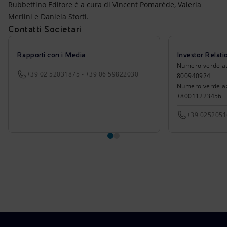
Rubbettino Editore è a cura di Vincent Pomaréde, Valeria
Merlini e Daniela Storti.
Contatti Societari
Rapporti con i Media
Investor Relati
Numero verde azio
+39 02 52031875 - +39 06 59822030
800940924
Numero verde azi
+80011223456
+39 025205