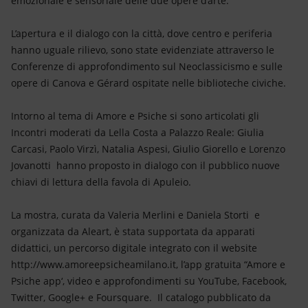
emozionale e sensoriale delle due opere d’arte.
L’apertura e il dialogo con la città, dove centro e periferia
hanno uguale rilievo, sono state evidenziate attraverso le
Conferenze di approfondimento sul Neoclassicismo e sulle
opere di Canova e Gérard ospitate nelle biblioteche civiche.
Intorno al tema di Amore e Psiche si sono articolati gli
Incontri moderati da Lella Costa a Palazzo Reale: Giulia
Carcasi, Paolo Virzì, Natalia Aspesi, Giulio Giorello e Lorenzo
Jovanotti hanno proposto in dialogo con il pubblico nuove
chiavi di lettura della favola di Apuleio.
La mostra, curata da Valeria Merlini e Daniela Storti e
organizzata da Aleart, è stata supportata da apparati
didattici, un percorso digitale integrato con il website
http://www.amoreepsicheamilano.it, l’app gratuita “Amore e
Psiche app‘, video e approfondimenti su YouTube, Facebook,
Twitter, Google+ e Foursquare. Il catalogo pubblicato da