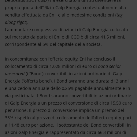
Depositos S.A. (“CGD‘) ha esercitato il diritto divendere la
propria quota dell’1% in Galp Energia contestualmente alla
vendita effettuata da Eni e alle medesime condizioni (
tag
along right
).
L’ammontare complessivo di azioni di Galp Energia collocato
sul mercato da parte di Eni e di CGD è di circa 41,5 milioni,
corrispondente al 5% del capitale della società.
In concomitanza con l’offerta equity, Eni ha concluso il
collocamento di circa 1.028 milioni di euro di
bond senior
unsecured
(i “Bond‘) convertibili in azioni ordinarie di Galp
Energia (“offerta bond‘). I Bond avranno una durata di 3 anni
e una cedola annuale dello 0,25% pagabile annualmente e in
via posticipata. I Bond saranno convertibili in azioni ordinarie
di Galp Energia a un prezzo di conversione di circa 15,50 euro
per azione. Il prezzo di conversione implica un premio del
35% rispetto al prezzo di collocamento dell’offerta equity, pari
a 11,48 euro per azione. Il sottostante dei Bond convertibili in
azioni Galp Energia è rappresentato da circa 66,3 milioni di