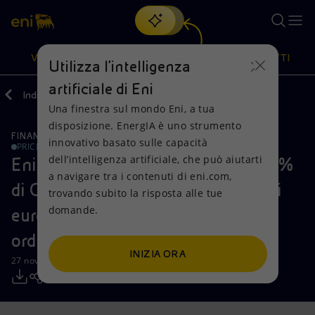
Cerca
VISIONE
AZIONI
PRODOTTI
Utilizza l'intelligenza
artificiale di Eni
Indietro
Media
Comunicati Stampa
Una finestra sul mondo Eni, a tua
Oppure
scopri EnergIA
, la nostra nuova soluzione di intelligenza
disposizione. EnergIA è uno strumento
artificiale.
FINANZA, STRATEGIA E REPORT
Visione
Azioni
Prodotti
innovativo basato sulle capacità
PRICE SENSITIVE
dell’intelligenza artificiale, che può aiutarti
Eni: concluso il collocamento del 4%
a navigare tra i contenuti di eni.com,
Mission e valori
Diversificazione energetica
Casa
di Galp Energia e di 1.028 milioni di
trovando subito la risposta alle tue
domande.
euro di bond convertibili in azioni
Persone e Partnership
Tecnologie per la transizione
Imprese
ordinarie della società portoghese
Net Zero
Collaborazioni per l'innovazione
Mobilità
INIZIA ORA
27 novembre 2012 - 15:05 CET
Modello satellitare
Attività nel mondo