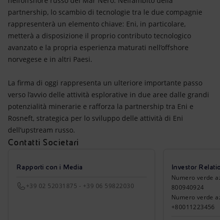
nell’offshore russo del Mar Nero. Nell’ambito della
partnership, lo scambio di tecnologie tra le due compagnie
rappresenterà un elemento chiave: Eni, in particolare,
metterà a disposizione il proprio contributo tecnologico
avanzato e la propria esperienza maturati nell’offshore
norvegese e in altri Paesi.
La firma di oggi rappresenta un ulteriore importante passo
verso l’avvio delle attività esplorative in due aree dalle grandi
potenzialità minerarie e rafforza la partnership tra Eni e
Rosneft, strategica per lo sviluppo delle attività di Eni
dell’upstream russo.
Contatti Societari
Rapporti con i Media
Investor Relati
Numero verde azio
+39 02 52031875 - +39 06 59822030
800940924
Numero verde azi
+80011223456