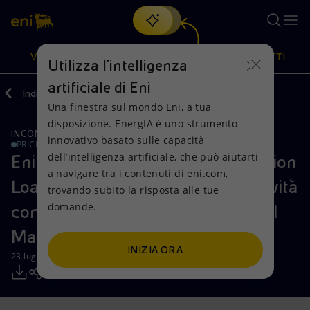
Cerca
VISIONE
AZIONI
PRODOTTI
Utilizza l'intelligenza
artificiale di Eni
Indietro
Media
Comunicati Stampa
Una finestra sul mondo Eni, a tua
Oppure
scopri EnergIA
, la nostra nuova soluzione di intelligenza
disposizione. EnergIA è uno strumento
artificiale.
INCONTRI E ACCORDI
RISORSE NATURALI
Visione
Azioni
Prodotti
innovativo basato sulle capacità
PRICE SENSITIVE
dell’intelligenza artificiale, che può aiutarti
Eni: firmato con Rosneft l'Exploration
a navigare tra i contenuti di eni.com,
Mission e valori
Diversificazione energetica
Casa
Loan Facility Agreement per le attività
trovando subito la risposta alle tue
domande.
congiunte nel Mare di Barents e nel
Persone e Partnership
Tecnologie per la transizione
Imprese
Mar Nero
Net Zero
Collaborazioni per l'innovazione
Mobilità
INIZIA ORA
23 luglio 2012 - 08:45 CEST
Modello satellitare
Attività nel mondo