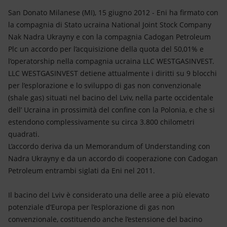
Energia accessibile
San Donato Milanese (MI), 15 giugno 2012 - Eni ha firmato con
la compagnia di Stato ucraina National Joint Stock Company
Innovazione
Nak Nadra Ukrayny e con la compagnia Cadogan Petroleum
Plc un accordo per l’acquisizione della quota del 50,01% e
Scenari energetici
l’operatorship nella compagnia ucraina LLC WESTGASINVEST.
LLC WESTGASINVEST detiene attualmente i diritti su 9 blocchi
per l’esplorazione e lo sviluppo di gas non convenzionale
(shale gas) situati nel bacino del Lviv, nella parte occidentale
dell’ Ucraina in prossimità del confine con la Polonia, e che si
estendono complessivamente su circa 3.800 chilometri
quadrati.
L’accordo deriva da un Memorandum of Understanding con
Nadra Ukrayny e da un accordo di cooperazione con Cadogan
Petroleum entrambi siglati da Eni nel 2011.
Il bacino del Lviv è considerato una delle aree a più elevato
potenziale d’Europa per l’esplorazione di gas non
convenzionale, costituendo anche l’estensione del bacino