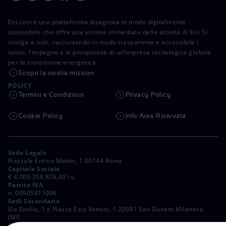
Eni.com è una piattaforma disegnata in modo digitalmente
sostenibile che offre una visione immediata delle attività di Eni. Si
rivolge a tutti, raccontando in modo trasparente e accessibile i
valori, l’impegno e le prospettive di un’impresa tecnologica globale
per la transizione energetica.
Scopri la nostra mission
POLICY
Termini e Condizioni
Privacy Policy
Cookie Policy
Info Area Riservata
Sede Legale
Piazzale Enrico Mattei, 1 00144 Roma
Capitale Sociale
€ 4.005.358.876,00 i.v.
Partita IVA
n. 00905811006
Sedi Secondarie
Via Emilia, 1 e Piazza Ezio Vanoni, 1 20097 San Donato Milanese
(MI)
C. Fiscale e Registro Imprese di Roma