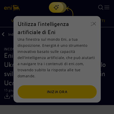
Cerca
VISIONE
AZIONI
PRODOTTI
Utilizza l'intelligenza
artificiale di Eni
Indietro
Media
Comunicati Stampa
Una finestra sul mondo Eni, a tua
Oppure
scopri EnergIA
, la nostra nuova soluzione di intelligenza
disposizione. EnergIA è uno strumento
artificiale.
INCONTRI E ACCORDI
GLOBAL GAS & LNG
Visione
Azioni
Prodotti
innovativo basato sulle capacità
Eni: siglato accordo con Nadra
dell’intelligenza artificiale, che può aiutarti
Ukrayny e Cadogan Petroleum per lo
a navigare tra i contenuti di eni.com,
Mission e valori
Diversificazione energetica
Casa
trovando subito la risposta alle tue
sviluppo di gas non convenzionale in
domande.
Persone e Partnership
Tecnologie per la transizione
Imprese
Ucraina
Net Zero
Collaborazioni per l'innovazione
Mobilità
15 giugno 2012 - 10:30 CEST
INIZIA ORA
Modello satellitare
Attività nel mondo