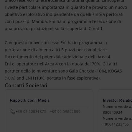
unico reservoir di età eocenica di ottima qualità. La scoperta
riveste particolare importanza in quanto ha provato un nuovo
obiettivo esplorativo indipendente da quelli sinora perforati
con i pozzi di Mamba. Eni ha in programma l'esecuzione di
una prova di produzione sulla scoperta di Coral 1.
Con questo nuovo successo Eni ha in programma la
perforazione di almeno altri 5 pozzi per completare
l'accertamento del potenziale addizionale dell' Area 4 .
Eni e' operatore nell'Area 4 con la quota del 70%. Gli altri
partner della Joint venture sono Galp Energia (10%), KOGAS
(10%) and ENH (10%, portata in fase esplorativa).
Contatti Societari
Rapporti con i Media
Investor Relati
Numero verde azio
+39 02 52031875 - +39 06 59822030
800940924
Numero verde azi
+80011223456