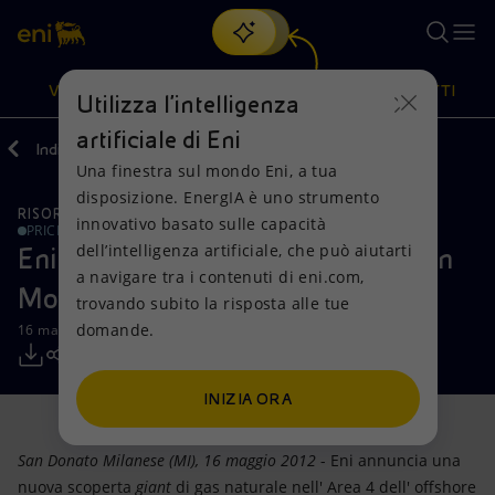
Cerca
VISIONE
AZIONI
PRODOTTI
Utilizza l'intelligenza
artificiale di Eni
Indietro
Media
Comunicati Stampa
Una finestra sul mondo Eni, a tua
Oppure
scopri EnergIA
, la nostra nuova soluzione di intelligenza
disposizione. EnergIA è uno strumento
artificiale.
RISORSE NATURALI
Visione
Azioni
Prodotti
innovativo basato sulle capacità
PRICE SENSITIVE
dell’intelligenza artificiale, che può aiutarti
Eni: nuovo e importante successo in
a navigare tra i contenuti di eni.com,
Mission e valori
Diversificazione energetica
Casa
Mozambico
trovando subito la risposta alle tue
domande.
16 maggio 2012 - 11:20 CEST
Persone e Partnership
Tecnologie per la transizione
Imprese
Net Zero
Collaborazioni per l'innovazione
Mobilità
INIZIA ORA
Modello satellitare
Attività nel mondo
San Donato Milanese (MI), 16 maggio 2012
- Eni annuncia una
nuova scoperta
giant
di gas naturale nell' Area 4 dell' offshore